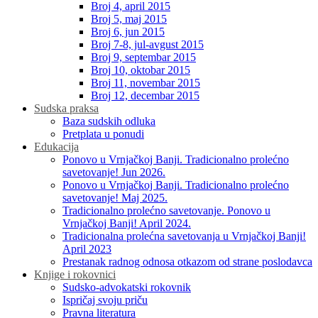
Broj 4, april 2015
Broj 5, maj 2015
Broj 6, jun 2015
Broj 7-8, jul-avgust 2015
Broj 9, septembar 2015
Broj 10, oktobar 2015
Broj 11, novembar 2015
Broj 12, decembar 2015
Sudska praksa
Baza sudskih odluka
Pretplata u ponudi
Edukacija
Ponovo u Vrnjačkoj Banji. Tradicionalno prolećno
savetovanje! Jun 2026.
Ponovo u Vrnjačkoj Banji. Tradicionalno prolećno
savetovanje! Maj 2025.
Tradicionalno prolećno savetovanje. Ponovo u
Vrnjačkoj Banji! April 2024.
Tradicionalna prolećna savetovanja u Vrnjačkoj Banji!
April 2023
Prestanak radnog odnosa otkazom od strane poslodavca
Knjige i rokovnici
Sudsko-advokatski rokovnik
Ispričaj svoju priču
Pravna literatura