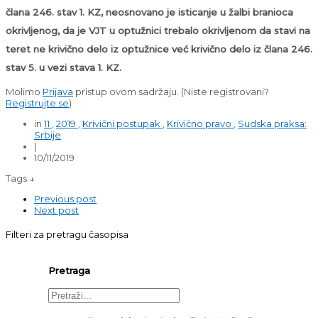
člana 246. stav 1. KZ, neosnovano je isticanje u žalbi branioca
okrivljenog, da je VJT u optužnici trebalo okrivljenom da stavi na
teret ne krivično delo iz optužnice već krivično delo iz člana 246.
stav 5. u vezi stava 1. KZ.
Molimo
Prijava
pristup ovom sadržaju.
(Niste registrovani?
Registrujte se
)
in
11
,
2019
,
Krivični postupak
,
Krivično pravo
,
Sudska praksa:
Srbije
|
10/11/2019
Tags ↓
Previous post
Next post
Filteri za pretragu časopisa
Pretraga