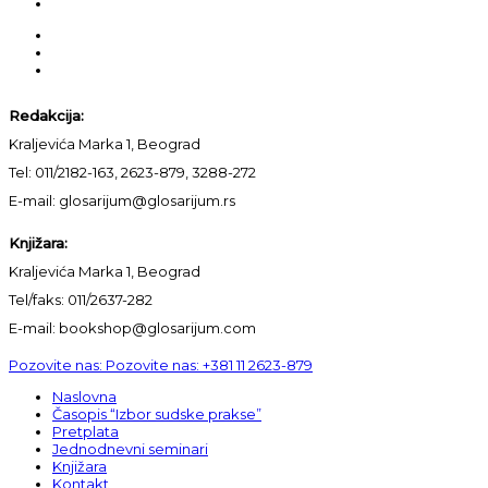
Redakcija:
Kraljevića Marka 1, Beograd
Tel: 011/2182-163, 2623-879, 3288-272
E-mail: glosarijum@glosarijum.rs
Knjižara:
Kraljevića Marka 1, Beograd
Tel/faks: 011/2637-282
E-mail: bookshop@glosarijum.com
Pozovite nas:
Pozovite nas:
+381 11 2623-879
Naslovna
Časopis “Izbor sudske prakse”
Pretplata
Jednodnevni seminari
Knjižara
Kontakt