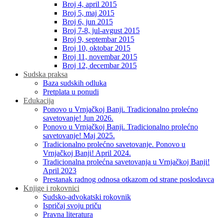
Broj 4, april 2015
Broj 5, maj 2015
Broj 6, jun 2015
Broj 7-8, jul-avgust 2015
Broj 9, septembar 2015
Broj 10, oktobar 2015
Broj 11, novembar 2015
Broj 12, decembar 2015
Sudska praksa
Baza sudskih odluka
Pretplata u ponudi
Edukacija
Ponovo u Vrnjačkoj Banji. Tradicionalno prolećno
savetovanje! Jun 2026.
Ponovo u Vrnjačkoj Banji. Tradicionalno prolećno
savetovanje! Maj 2025.
Tradicionalno prolećno savetovanje. Ponovo u
Vrnjačkoj Banji! April 2024.
Tradicionalna prolećna savetovanja u Vrnjačkoj Banji!
April 2023
Prestanak radnog odnosa otkazom od strane poslodavca
Knjige i rokovnici
Sudsko-advokatski rokovnik
Ispričaj svoju priču
Pravna literatura