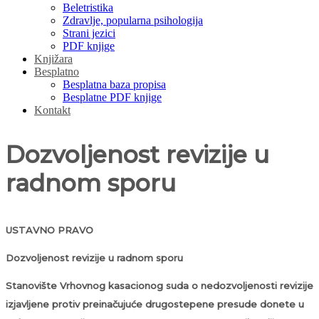
Beletristika
Zdravlje, popularna psihologija
Strani jezici
PDF knjige
Knjižara
Besplatno
Besplatna baza propisa
Besplatne PDF knjige
Kontakt
Dozvoljenost revizije u
radnom sporu
USTAVNO PRAVO
Dozvoljenost revizije u radnom sporu
Stanovište Vrhovnog kasacionog suda o nedozvoljenosti revizije
izjavljene protiv preinačujuće drugostepene presude donete u