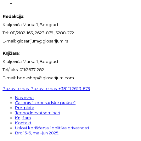
Redakcija:
Kraljevića Marka 1, Beograd
Tel: 011/2182-163, 2623-879, 3288-272
E-mail: glosarijum@glosarijum.rs
Knjižara:
Kraljevića Marka 1, Beograd
Tel/faks: 011/2637-282
E-mail: bookshop@glosarijum.com
Pozovite nas:
Pozovite nas:
+381 11 2623-879
Naslovna
Časopis “Izbor sudske prakse”
Pretplata
Jednodnevni seminari
Knjižara
Kontakt
Uslovi korišćenja i politika privatnosti
Broj 5-6, maj-jun 2025.