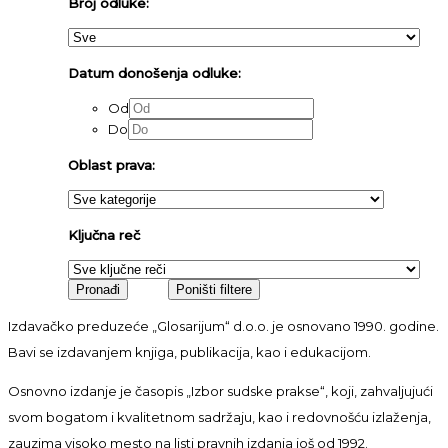
Broj odluke:
Datum donošenja odluke:
Od
Do
Oblast prava:
Ključna reč
Izdavačko preduzeće „Glosarijum“ d.o.o. je osnovano 1990. godine.
Bavi se izdavanjem knjiga, publikacija, kao i edukacijom.
Osnovno izdanje je časopis „Izbor sudske prakse“, koji, zahvaljujući
svom bogatom i kvalitetnom sadržaju, kao i redovnošću izlaženja,
zauzima visoko mesto na listi pravnih izdanja još od 1992.