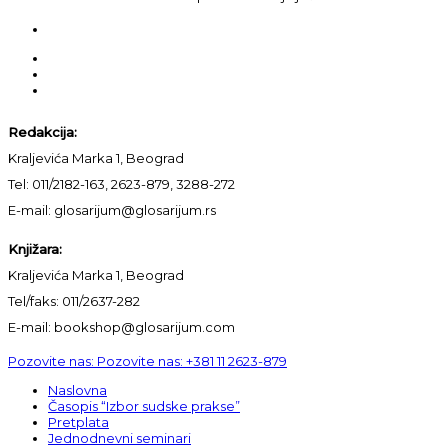
Redakcija:
Kraljevića Marka 1, Beograd
Tel: 011/2182-163, 2623-879, 3288-272
E-mail: glosarijum@glosarijum.rs
Knjižara:
Kraljevića Marka 1, Beograd
Tel/faks: 011/2637-282
E-mail: bookshop@glosarijum.com
Pozovite nas:
Pozovite nas:
+381 11 2623-879
Naslovna
Časopis “Izbor sudske prakse”
Pretplata
Jednodnevni seminari