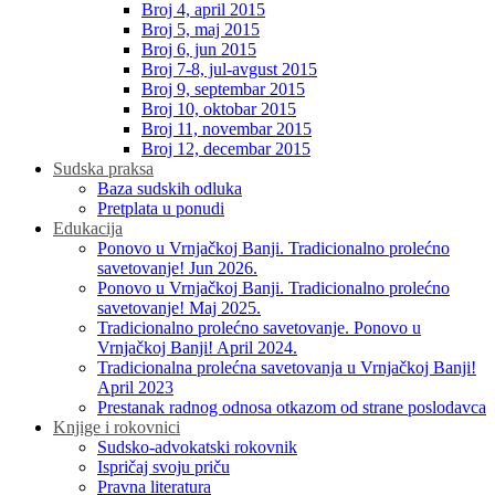
Broj 4, april 2015
Broj 5, maj 2015
Broj 6, jun 2015
Broj 7-8, jul-avgust 2015
Broj 9, septembar 2015
Broj 10, oktobar 2015
Broj 11, novembar 2015
Broj 12, decembar 2015
Sudska praksa
Baza sudskih odluka
Pretplata u ponudi
Edukacija
Ponovo u Vrnjačkoj Banji. Tradicionalno prolećno
savetovanje! Jun 2026.
Ponovo u Vrnjačkoj Banji. Tradicionalno prolećno
savetovanje! Maj 2025.
Tradicionalno prolećno savetovanje. Ponovo u
Vrnjačkoj Banji! April 2024.
Tradicionalna prolećna savetovanja u Vrnjačkoj Banji!
April 2023
Prestanak radnog odnosa otkazom od strane poslodavca
Knjige i rokovnici
Sudsko-advokatski rokovnik
Ispričaj svoju priču
Pravna literatura