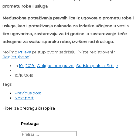
prometu robe i usluga
Međusobna potraživanja pravnih lica iz ugovora o prometu robe i
usluga, kao i potraživanja naknade za izdatke učinjene u vezi s
tim ugovorima, zastarevaju za tri godine, a zastarevanje teče
odvojeno za svaku isporuku robe, izvršeni rad ili uslugu.
Molimo
Prijava
pristup ovom sadržaju.
(Niste registrovani?
Registrujte se
)
in
10
,
2019
,
Obligaciono pravo
,
Sudska praksa: Srbije
|
10/10/2019
Tags ↓
Previous post
Next post
Filteri za pretragu časopisa
Pretraga