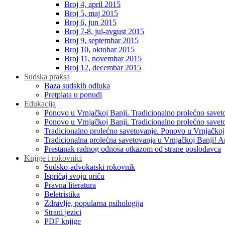
Broj 4, april 2015
Broj 5, maj 2015
Broj 6, jun 2015
Broj 7-8, jul-avgust 2015
Broj 9, septembar 2015
Broj 10, oktobar 2015
Broj 11, novembar 2015
Broj 12, decembar 2015
Sudska praksa
Baza sudskih odluka
Pretplata u ponudi
Edukacija
Ponovo u Vrnjačkoj Banji. Tradicionalno prolećno savet
Ponovo u Vrnjačkoj Banji. Tradicionalno prolećno savet
Tradicionalno prolećno savetovanje. Ponovo u Vrnjačkoj
Tradicionalna prolećna savetovanja u Vrnjačkoj Banji! A
Prestanak radnog odnosa otkazom od strane poslodavca
Knjige i rokovnici
Sudsko-advokatski rokovnik
Ispričaj svoju priču
Pravna literatura
Beletristika
Zdravlje, popularna psihologija
Strani jezici
PDF knjige