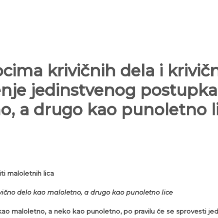
ima krivičnih dela i krivičn
nje jedinstvenog postupka k
o, a drugo kao punoletno l
ti maloletnih lica
vično delo kao maloletno, a drugo kao punoletno lice
 kao maloletno, a neko kao punoletno, po pravilu će se sprovesti j