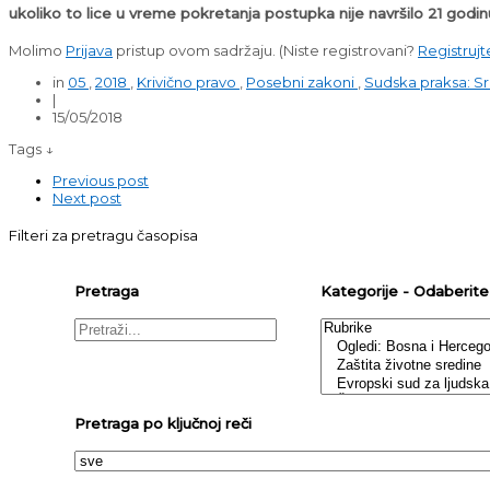
ukoliko to lice u vreme pokretanja postupka nije navršilo 21 godin
Molimo
Prijava
pristup ovom sadržaju.
(Niste registrovani?
Registrujt
in
05
,
2018
,
Krivično pravo
,
Posebni zakoni
,
Sudska praksa: Sr
|
15/05/2018
Tags ↓
Previous post
Next post
Filteri za pretragu časopisa
Pretraga
Kategorije - Odaberite j
Pretraga po ključnoj reči