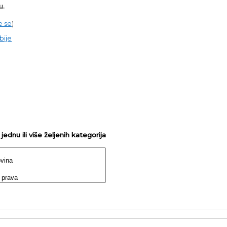
u.
e se
)
bije
ednu ili više željenih kategorija