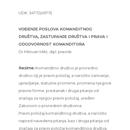
UDK: 347.72(497.11)
VOĐENJE POSLOVA KOMANDITNOG
DRUŠTVA, ZASTUPANJE DRUŠTVA I PRAVA I
ODGOVORNOST KOMANDITORA
Dr Milovan Milić, dipl. pravnik.
Rezime:
Komanditno društvo je privredno
društvo čiji je pravni položaj, a naročito osnivanje,
upravljanje, statusne promene, promena njegove
pravne forme, prestanak i druga pitanja od
značaja za njegov pravni položaj, uređen
Zakonom o privrednim društvima.
Pravni položaj komanditnog društva, a naročito
napred navedena pitanja, kao i druga pitanja od
značaja za pravni položaj komanditnog društva,