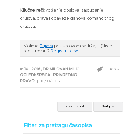
Ključne reči:
vođenje poslova, zastupanje
društva, prava i obaveze članova komanditnog
društva.
Molimo
Prijava
pristup ovom sadržaju.
(Niste
registrovani?
Registrujte se
)
Tags ↓
in
10
,
2016
,
DR MILOVAN MILIĆ
,
OGLEDI: SRBIJA
,
PRIVREDNO
PRAVO
|
10/10/2016
Previous post
Next post
Filteri za pretragu časopisa