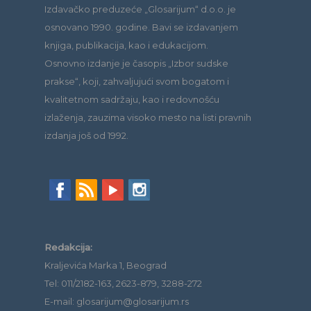
Izdavačko preduzeće „Glosarijum“ d.o.o. je
osnovano 1990. godine. Bavi se izdavanjem
knjiga, publikacija, kao i edukacijom.
Osnovno izdanje je časopis „Izbor sudske
prakse“, koji, zahvaljujući svom bogatom i
kvalitetnom sadržaju, kao i redovnošću
izlaženja, zauzima visoko mesto na listi pravnih
izdanja još od 1992.
Redakcija:
Kraljevića Marka 1, Beograd
Tel: 011/2182-163, 2623-879, 3288-272
E-mail: glosarijum@glosarijum.rs