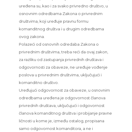
uređena su, kao i za svako privredno društvo, u
osnovnim odredbama Zakona o privrednim
društvima, koji uređuje pravnu formu
komanditnog društva i u drugim odredbama
ovog zakona.
Polazeći od osnovnih odredaba Zakona o
privrednim društvima, treba reći da ovaj zakon,
za razliku od zastupanja privrednih društava i
odgovornosti za obaveze, ne uređuje vođenje
poslova u privrednim društvima, uključujući i
komanditno društvo.
Uređujući odgovornost za obaveze, u osnovnim
odredbama uređena je odgovornost članova
privrednih društava, uključujući i odgovornost
članova komanditnog društva i probijanje pravne
ličnosti u kome je, između ostalog, propisana
samo odgovornost komanditora, a ne i