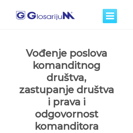

Vođenje poslova
komanditnog
društva,
zastupanje društva
i prava i
odgovornost
komanditora