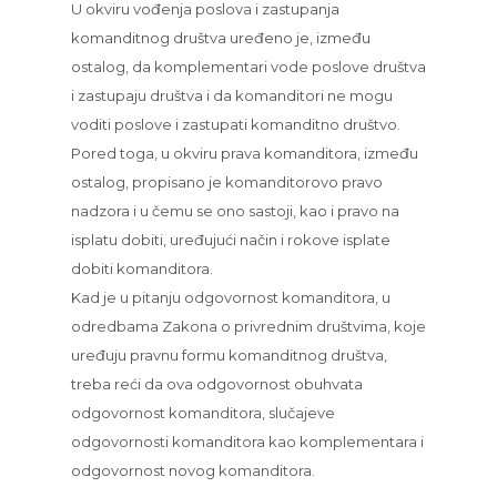
U okviru vođenja poslova i zastupanja
komanditnog društva uređeno je, između
ostalog, da komplementari vode poslove društva
i zastupaju društva i da komanditori ne mogu
voditi poslove i zastupati komanditno društvo.
Pored toga, u okviru prava komanditora, između
ostalog, propisano je komanditorovo pravo
nadzora i u čemu se ono sastoji, kao i pravo na
isplatu dobiti, uređujući način i rokove isplate
dobiti komanditora.
Kad je u pitanju odgovornost komanditora, u
odredbama Zakona o privrednim društvima, koje
uređuju pravnu formu komanditnog društva,
treba reći da ova odgovornost obuhvata
odgovornost komanditora, slučajeve
odgovornosti komanditora kao komplementara i
odgovornost novog komanditora.