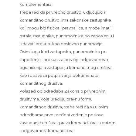
komplementara.
Treba reći da privredno društvo, uključujući i
komanditno društvo, ima zakonske zastupnike
koji mogu biti fizička i pravna lica, a može imati i
ostale zastupnike, punomoćnike po zaposlenju i
izdavati prokuru kao poslovno punomoćje.
Osim toga kod zastupnika, punomoćnika po
zaposlenju i prokurista postoji i odgovornost i
ograničenja u zastupanju komanditnog društva,
kao i obaveza potpisivanja dokumenata
komanditnog društva.
Polazeći od odredaba Zakona o privrednim
društvima, koje uređuju pravnu formu
komanditnog društva, treba reći da su u ovim
odredbama prvo uređeni vođenje poslova,
zastupanje društva i prava komanditora, a potom
i odgovornost komanditora.