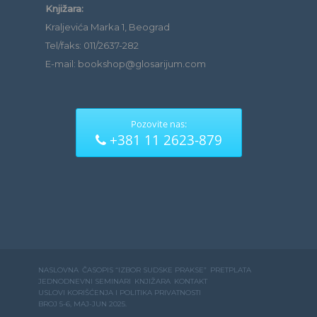
Knjižara:
Kraljevića Marka 1, Beograd
Tel/faks: 011/2637-282
E-mail: bookshop@glosarijum.com
Pozovite nas:
+381 11 2623-879
NASLOVNA
ČASOPIS “IZBOR SUDSKE PRAKSE”
PRETPLATA
JEDNODNEVNI SEMINARI
KNJIŽARA
KONTAKT
USLOVI KORIŠĆENJA I POLITIKA PRIVATNOSTI
BROJ 5-6, MAJ-JUN 2025.