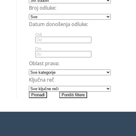
Broj odluke:
Datum donošenja odluke:
Od
Do
Oblast prava:
Ključna reč