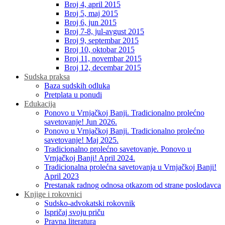
Broj 4, april 2015
Broj 5, maj 2015
Broj 6, jun 2015
Broj 7-8, jul-avgust 2015
Broj 9, septembar 2015
Broj 10, oktobar 2015
Broj 11, novembar 2015
Broj 12, decembar 2015
Sudska praksa
Baza sudskih odluka
Pretplata u ponudi
Edukacija
Ponovo u Vrnjačkoj Banji. Tradicionalno prolećno
savetovanje! Jun 2026.
Ponovo u Vrnjačkoj Banji. Tradicionalno prolećno
savetovanje! Maj 2025.
Tradicionalno prolećno savetovanje. Ponovo u
Vrnjačkoj Banji! April 2024.
Tradicionalna prolećna savetovanja u Vrnjačkoj Banji!
April 2023
Prestanak radnog odnosa otkazom od strane poslodavca
Knjige i rokovnici
Sudsko-advokatski rokovnik
Ispričaj svoju priču
Pravna literatura