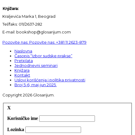
Knjižara:
Kraljevića Marka 1, Beograd
Tel/faks: 011/2637-282
E-mail: bookshop@glosarijum.com
Pozovite nas:
Pozovite nas:
+381 11 2623-879
Naslovna
Časopis “Izbor sudske prakse”
Pretplata
Jednodnevni seminari
Knjižara
Kontakt
Uslovi korišćenja i politika privatnosti
Broj 5-6, maj-jun 2025.
Copyright 2026 Glosarijum.
X
Korisničko ime
Lozinka