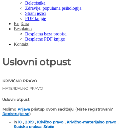
Beletristika
Zdravlje, popularna psihologija
Strani jezici
PDF knjige
Knjižara
Besplatno
Besplatna baza propisa
Besplatne PDF knjige
Kontakt
Uslovni otpust
KRIVIČNO PRAVO
MATERIJALNO PRAVO
Uslovni otpust
Molimo
Prijava
pristup ovom sadržaju.
(Niste registrovani?
Registrujte se
)
in
10
,
2019
,
Krivično pravo
,
Krivično-materijalno pravo
,
Sudska praksa: Srbije