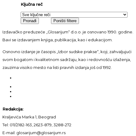
Ključna reč
Izdavačko preduzeće „Glosarijum“ d.o.o. je osnovano 1990. godine.
Bavi se izdavanjem knjiga, publikacija, kao i edukacijom.
Osnovno izdanje je časopis „Izbor sudske prakse“, koji, zahvaljujući
svom bogatom i kvalitetnom sadržaju, kao i redovnošću izlaženja,
zauzima visoko mesto na listi pravnih izdanja još od 1992.
Redakcija:
Kraljevića Marka 1, Beograd
Tel: 011/2182-163, 2623-879, 3288-272
E-mail: glosarijum@glosarijum.rs