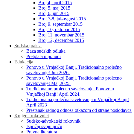
Broj 4, april 2015
Broj 5, maj 2015
Broj 6, jun 2015
Broj 7-8, jul-avgust 2015
Broj 9, septembar 2015
Broj 10, oktobar 2015
Broj 11, novembar 2015
Broj 12, decembar 2015
Sudska praksa
Baza sudskih odluka
Pretplata u ponudi
Edukacija
Ponovo u Vrnjačkoj Banji. Tradicionalno prolećno
savetovanje! Jun 2026.
Ponovo u Vrnjačkoj Banji. Tradicionalno prolećno
savetovanje! Maj 2025.
Tradicionalno prolećno savetovanje. Ponovo u
Vrnjačkoj Banji! April 2024.
Tradicionalna prolećna savetovanja u Vrnjačkoj Banji!
April 2023
Prestanak radnog odnosa otkazom od strane poslodavca
Knjige i rokovnici
Sudsko-advokatski rokovnik
Ispričaj svoju priču
Pravna literatura