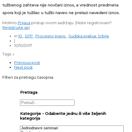
tužbenog zahteva nije novčani iznos, a vrednost predmeta
spora koji je tužilac u tužbi naveo ne prelazi navedeni iznos.
Molimo
Prijava
pristup ovom sadržaju.
(Niste registrovani?
Registrujte se
)
in
10
,
2017
,
Procesno pravo
,
Sudska praksa: Srbije
|
10/10/2017
Tags ↓
Previous post
Next post
Filteri za pretragu časopisa
Pretraga
Kategorije - Odaberite jednu ili više željenih
kategorija