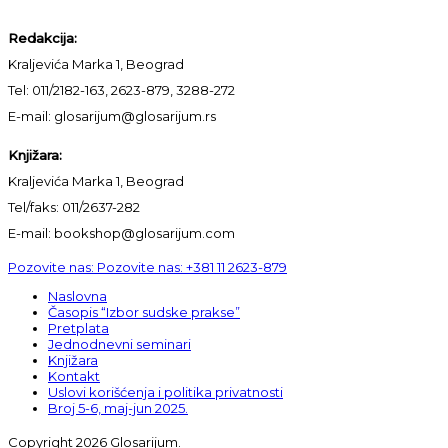
Redakcija:
Kraljevića Marka 1, Beograd
Tel: 011/2182-163, 2623-879, 3288-272
E-mail: glosarijum@glosarijum.rs
Knjižara:
Kraljevića Marka 1, Beograd
Tel/faks: 011/2637-282
E-mail: bookshop@glosarijum.com
Pozovite nas:
Pozovite nas:
+381 11 2623-879
Naslovna
Časopis “Izbor sudske prakse”
Pretplata
Jednodnevni seminari
Knjižara
Kontakt
Uslovi korišćenja i politika privatnosti
Broj 5-6, maj-jun 2025.
Copyright 2026 Glosarijum.