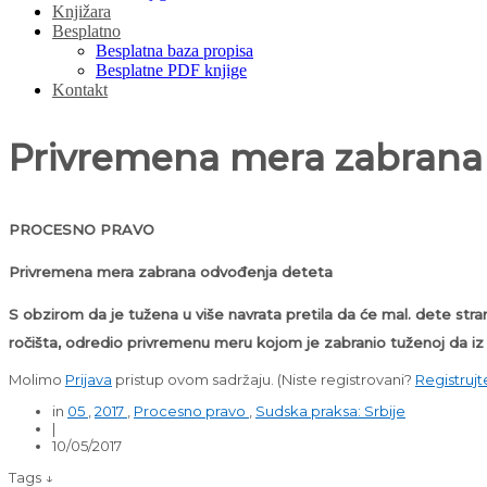
Knjižara
Besplatno
Besplatna baza propisa
Besplatne PDF knjige
Kontakt
Privremena mera zabrana
PROCESNO PRAVO
Privremena mera zabrana odvođenja deteta
S obzirom da je tužena u više navrata pretila da će mal. dete str
ročišta, odredio privremenu meru kojom je zabranio tuženoj da iz
Molimo
Prijava
pristup ovom sadržaju.
(Niste registrovani?
Registrujt
in
05
,
2017
,
Procesno pravo
,
Sudska praksa: Srbije
|
10/05/2017
Tags ↓