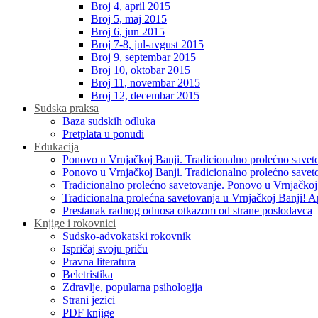
Broj 4, april 2015
Broj 5, maj 2015
Broj 6, jun 2015
Broj 7-8, jul-avgust 2015
Broj 9, septembar 2015
Broj 10, oktobar 2015
Broj 11, novembar 2015
Broj 12, decembar 2015
Sudska praksa
Baza sudskih odluka
Pretplata u ponudi
Edukacija
Ponovo u Vrnjačkoj Banji. Tradicionalno prolećno savet
Ponovo u Vrnjačkoj Banji. Tradicionalno prolećno savet
Tradicionalno prolećno savetovanje. Ponovo u Vrnjačkoj
Tradicionalna prolećna savetovanja u Vrnjačkoj Banji! A
Prestanak radnog odnosa otkazom od strane poslodavca
Knjige i rokovnici
Sudsko-advokatski rokovnik
Ispričaj svoju priču
Pravna literatura
Beletristika
Zdravlje, popularna psihologija
Strani jezici
PDF knjige