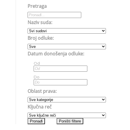
Pretraga
Naziv suda:
Broj odluke:
Datum donošenja odluke:
Od
Do
Oblast prava:
Ključna reč