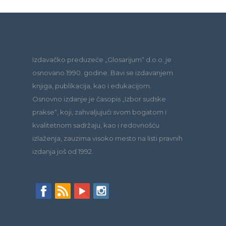
Izdavačko preduzeće „Glosarijum“ d.o.o. je
osnovano 1990. godine. Bavi se izdavanjem
knjiga, publikacija, kao i edukacijom.
Osnovno izdanje je časopis „Izbor sudske
prakse“, koji, zahvaljujući svom bogatom i
kvalitetnom sadržaju, kao i redovnošću
izlaženja, zauzima visoko mesto na listi pravnih
izdanja još od 1992.