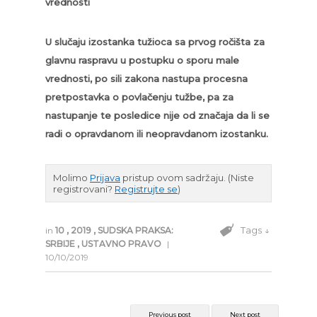
vrednosti
U slučaju izostanka tužioca sa prvog ročišta za
glavnu raspravu u postupku o sporu male
vrednosti, po sili zakona nastupa procesna
pretpostavka o povlačenju tužbe, pa za
nastupanje te posledice nije od značaja da li se
radi o opravdanom ili neopravdanom izostanku.
Molimo
Prijava
pristup ovom sadržaju.
(Niste
registrovani?
Registrujte se
)
Tags ↓
in
10
,
2019
,
SUDSKA PRAKSA:
SRBIJE
,
USTAVNO PRAVO
|
10/10/2019
Previous post
Next post