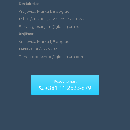
Redakcija:
Kraljevića Marka 1, Beograd
Tel: 011/2182-163, 2623-879, 3288-272
E-mail: glosarijum@glosarijum.rs
Knjižara:
Kraljevića Marka 1, Beograd
Tel/faks: 011/2637-282
E-mail: bookshop@glosarijum.com
Pozovite nas:
+381 11 2623-879