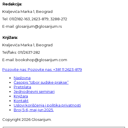
Redakcija:
Kraljevića Marka 1, Beograd
Tel: 011/2182-163, 2623-879, 3288-272
E-mail: glosarijum@glosarijum.rs
Knjižara:
Kraljevića Marka 1, Beograd
Tel/faks: 011/2637-282
E-mail: bookshop@glosarijum.com
Pozovite nas:
Pozovite nas:
+381 11 2623-879
Naslovna
Časopis “Izbor sudske prakse”
Pretplata
Jednodnevni seminari
Knjižara
Kontakt
Uslovi korišćenja i politika privatnosti
Broj 5-6, maj-jun 2025.
Copyright 2026 Glosarijum.