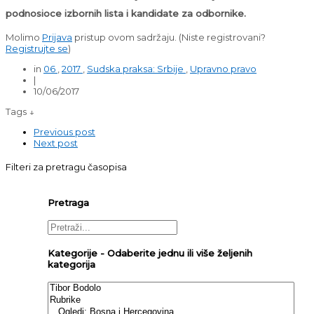
podnosioce izbornih lista i kandidate za odbornike.
Molimo
Prijava
pristup ovom sadržaju.
(Niste registrovani?
Registrujte se
)
in
06
,
2017
,
Sudska praksa: Srbije
,
Upravno pravo
|
10/06/2017
Tags ↓
Previous post
Next post
Filteri za pretragu časopisa
Pretraga
Kategorije - Odaberite jednu ili više željenih
kategorija