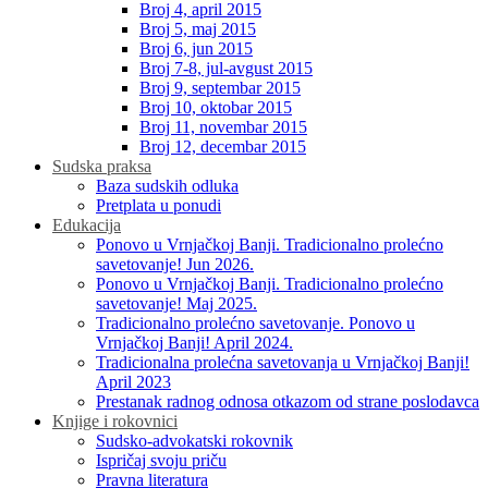
Broj 4, april 2015
Broj 5, maj 2015
Broj 6, jun 2015
Broj 7-8, jul-avgust 2015
Broj 9, septembar 2015
Broj 10, oktobar 2015
Broj 11, novembar 2015
Broj 12, decembar 2015
Sudska praksa
Baza sudskih odluka
Pretplata u ponudi
Edukacija
Ponovo u Vrnjačkoj Banji. Tradicionalno prolećno
savetovanje! Jun 2026.
Ponovo u Vrnjačkoj Banji. Tradicionalno prolećno
savetovanje! Maj 2025.
Tradicionalno prolećno savetovanje. Ponovo u
Vrnjačkoj Banji! April 2024.
Tradicionalna prolećna savetovanja u Vrnjačkoj Banji!
April 2023
Prestanak radnog odnosa otkazom od strane poslodavca
Knjige i rokovnici
Sudsko-advokatski rokovnik
Ispričaj svoju priču
Pravna literatura