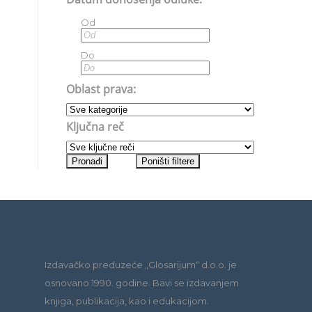
Od
Do
Oblast prava:
Ključna reč
Izdavačko preduzeće „Glosarijum“ d.o.o. je
osnovano 1990. godine. Bavi se izdavanjem
knjiga, publikacija, kao i edukacijom.