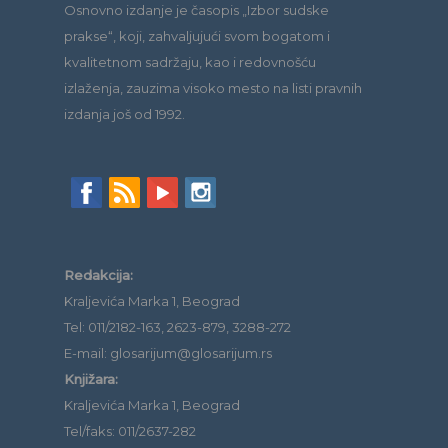
Osnovno izdanje je časopis „Izbor sudske
prakse“, koji, zahvaljujući svom bogatom i
kvalitetnom sadržaju, kao i redovnošću
izlaženja, zauzima visoko mesto na listi pravnih
izdanja još od 1992.
Redakcija:
Kraljevića Marka 1, Beograd
Tel: 011/2182-163, 2623-879, 3288-272
E-mail: glosarijum@glosarijum.rs
Knjižara:
Kraljevića Marka 1, Beograd
Tel/faks: 011/2637-282