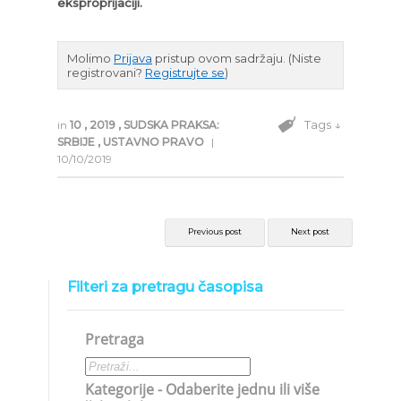
eksproprijaciji.
Molimo
Prijava
pristup ovom sadržaju.
(Niste
registrovani?
Registrujte se
)
Tags ↓
in
10
,
2019
,
SUDSKA PRAKSA:
SRBIJE
,
USTAVNO PRAVO
|
10/10/2019
Previous post
Next post
Filteri za pretragu časopisa
Pretraga
Kategorije - Odaberite jednu ili više