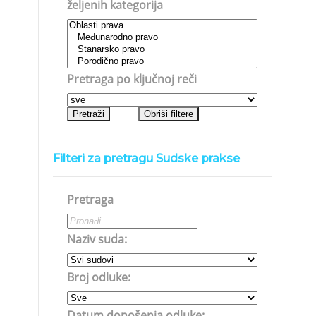
željenih kategorija
Pretraga po ključnoj reči
Filteri za pretragu Sudske prakse
Pretraga
Naziv suda:
Broj odluke:
Datum donošenja odluke: