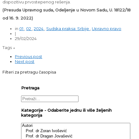
dispozitivu prvostepenog rešenja.
(Presuda Upravnog suda, Odeljenje u Novom Sadu, U. 18122/18
od 16. 9. 2022)
in
01
,
02
,
2024
,
Sudska praksa: Srbije
,
Upravno pravo
|
29/02/2024
Tags ↓
Previous post
Next post
Filteri za pretragu časopisa
Pretraga
Kategorije - Odaberite jednu ili više željenih
kategorija