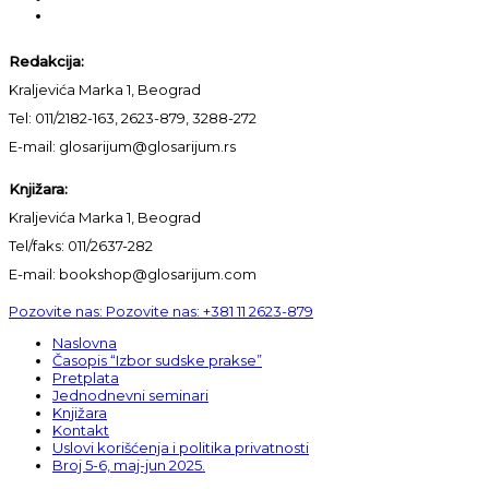
Redakcija:
Kraljevića Marka 1, Beograd
Tel: 011/2182-163, 2623-879, 3288-272
E-mail: glosarijum@glosarijum.rs
Knjižara:
Kraljevića Marka 1, Beograd
Tel/faks: 011/2637-282
E-mail: bookshop@glosarijum.com
Pozovite nas:
Pozovite nas:
+381 11 2623-879
Naslovna
Časopis “Izbor sudske prakse”
Pretplata
Jednodnevni seminari
Knjižara
Kontakt
Uslovi korišćenja i politika privatnosti
Broj 5-6, maj-jun 2025.