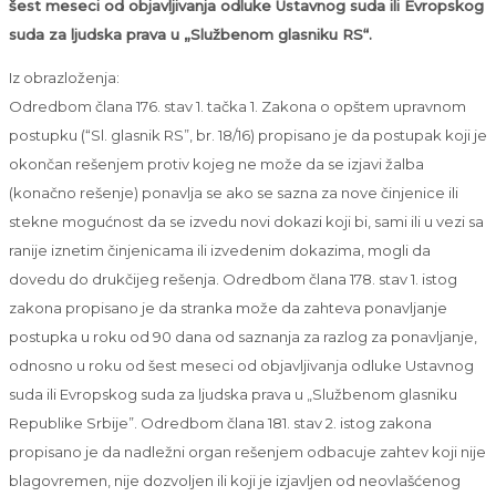
šest meseci od objavljivanja odluke Ustavnog suda ili Evropskog
suda za ljudska prava u „Službenom glasniku RS“.
Iz obrazloženja:
Odredbom člana 176. stav 1. tačka 1. Zakona o opštem upravnom
postupku (“Sl. glasnik RS”, br. 18/16) propisano je da postupak koji je
okončan rešenjem protiv kojeg ne može da se izjavi žalba
(konačno rešenje) ponavlja se ako se sazna za nove činjenice ili
stekne mogućnost da se izvedu novi dokazi koji bi, sami ili u vezi sa
ranije iznetim činjenicama ili izvedenim dokazima, mogli da
dovedu do drukčijeg rešenja. Odredbom člana 178. stav 1. istog
zakona propisano je da stranka može da zahteva ponavljanje
postupka u roku od 90 dana od saznanja za razlog za ponavljanje,
odnosno u roku od šest meseci od objavljivanja odluke Ustavnog
suda ili Evropskog suda za ljudska prava u „Službenom glasniku
Republike Srbije”. Odredbom člana 181. stav 2. istog zakona
propisano je da nadležni organ rešenjem odbacuje zahtev koji nije
blagovremen, nije dozvoljen ili koji je izjavljen od neovlašćenog