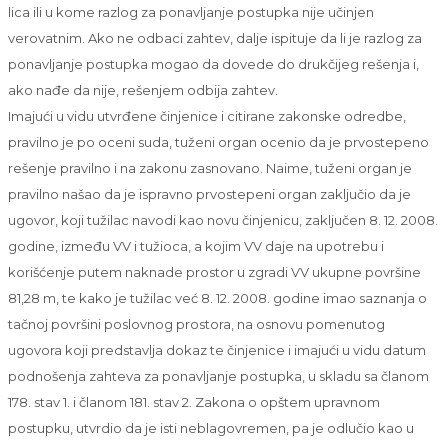
lica ili u kome razlog za ponavljanje postupka nije učinjen
verovatnim. Ako ne odbaci zahtev, dalje ispituje da li je razlog za
ponavljanje postupka mogao da dovede do drukčijeg rešenja i,
ako nađe da nije, rešenjem odbija zahtev.
Imajući u vidu utvrđene činjenice i citirane zakonske odredbe,
pravilno je po oceni suda, tuženi organ ocenio da je prvostepeno
rešenje pravilno i na zakonu zasnovano. Naime, tuženi organ je
pravilno našao da je ispravno prvostepeni organ zaključio da je
ugovor, koji tužilac navodi kao novu činjenicu, zaključen 8. 12. 2008.
godine, između VV i tužioca, a kojim VV daje na upotrebu i
korišćenje putem naknade prostor u zgradi VV ukupne površine
81,28 m, te kako je tužilac već 8. 12. 2008. godine imao saznanja o
tačnoj površini poslovnog prostora, na osnovu pomenutog
ugovora koji predstavlja dokaz te činjenice i imajući u vidu datum
podnošenja zahteva za ponavljanje postupka, u skladu sa članom
178. stav 1. i članom 181. stav 2. Zakona o opštem upravnom
postupku, utvrdio da je isti neblagovremen, pa je odlučio kao u