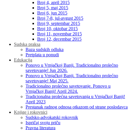
Broj 4, april 2015
Broj 5, maj 2015
Broj 6, jun 2015
Broj 7-8, jul-avgust 2015
Broj 9, septembar 2015
Broj 10, oktobar 2015
Broj 11, novembar 2015
Broj 12, decembar 2015
Sudska praksa
Baza sudskih odluka
Pretplata u ponudi
Edukacija
Ponovo u Vrnjačkoj Banji. Tradicionalno prolećno
savetovanje! Jun 2026.
Ponovo u Vrnjačkoj Banji. Tradicionalno prolećno
savetovanje! Maj 2025.
Tradicionalno prolećno savetovanje. Ponovo u
Vrnjačkoj Banji! April 2024.
Tradicionalna prolećna savetovanja u Vrnjačkoj Banji!
April 2023
Prestanak radnog odnosa otkazom od strane poslodavca
Knjige i rokovnici
Sudsko-advokatski rokovnik
Ispričaj svoju priču
Pravna literatura