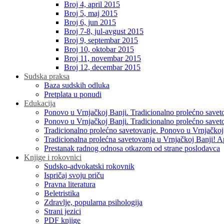
Broj 4, april 2015
Broj 5, maj 2015
Broj 6, jun 2015
Broj 7-8, jul-avgust 2015
Broj 9, septembar 2015
Broj 10, oktobar 2015
Broj 11, novembar 2015
Broj 12, decembar 2015
Sudska praksa
Baza sudskih odluka
Pretplata u ponudi
Edukacija
Ponovo u Vrnjačkoj Banji. Tradicionalno prolećno savet
Ponovo u Vrnjačkoj Banji. Tradicionalno prolećno savet
Tradicionalno prolećno savetovanje. Ponovo u Vrnjačkoj
Tradicionalna prolećna savetovanja u Vrnjačkoj Banji! A
Prestanak radnog odnosa otkazom od strane poslodavca
Knjige i rokovnici
Sudsko-advokatski rokovnik
Ispričaj svoju priču
Pravna literatura
Beletristika
Zdravlje, popularna psihologija
Strani jezici
PDF knjige