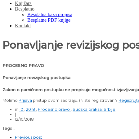
Knjižara
Besplatno
Besplatna baza propisa
Besplatne PDF knjige
Kontakt
Ponavljanje revizijskog p
PROCESNO PRAVO
Ponavljanje revizijskog postupka
Zakon o parničnom postupku ne propisuje mogućnost izjavljivanja 
Molimo
Prijava
pristup ovom sadržaju.
(Niste registrovani?
Registrujt
in
10
,
2018
,
Procesno pravo
,
Sudska praksa: Srbije
|
12/10/2018
Tags ↓
Previous post