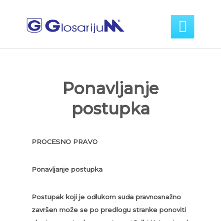

Ponavljanje
postupka
PROCESNO PRAVO
Ponavljanje postupka
Postupak koji je odlukom suda pravnosnažno
završen može se po predlogu stranke ponoviti