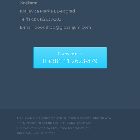
Knjižara:
Kraljevića Marka 1, Beograd
Tel/faks: 011/2637-282
E-mail: bookshop@glosarijum.com
Pozovite nas:
+381 11 2623-879
NASLOVNA
ČASOPIS “IZBOR SUDSKE PRAKSE”
PRETPLATA
JEDNODNEVNI SEMINARI
KNJIŽARA
KONTAKT
USLOVI KORIŠĆENJA I POLITIKA PRIVATNOSTI
BROJ 5-6, MAJ-JUN 2025.