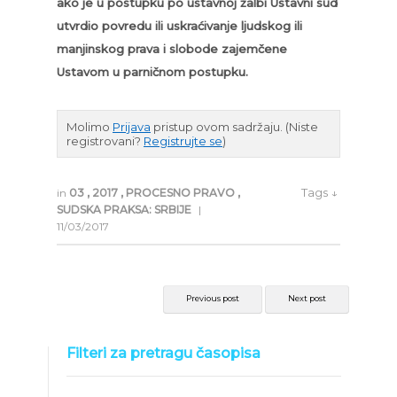
ako je u postupku po ustavnoj žalbi Ustavni sud
utvrdio povredu ili uskraćivanje ljudskog ili
manjinskog prava i slobode zajemčene
Ustavom u parničnom postupku.
Molimo
Prijava
pristup ovom sadržaju.
(Niste
registrovani?
Registrujte se
)
Tags ↓
in
03
,
2017
,
PROCESNO PRAVO
,
SUDSKA PRAKSA: SRBIJE
|
11/03/2017
Previous post
Next post
Filteri za pretragu časopisa