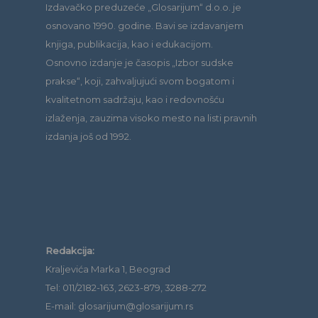
Izdavačko preduzeće „Glosarijum“ d.o.o. je
osnovano 1990. godine. Bavi se izdavanjem
knjiga, publikacija, kao i edukacijom.
Osnovno izdanje je časopis „Izbor sudske
prakse“, koji, zahvaljujući svom bogatom i
kvalitetnom sadržaju, kao i redovnošću
izlaženja, zauzima visoko mesto na listi pravnih
izdanja još od 1992.
Redakcija:
Kraljevića Marka 1, Beograd
Tel: 011/2182-163, 2623-879, 3288-272
E-mail: glosarijum@glosarijum.rs