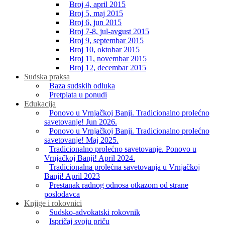
Broj 4, april 2015
Broj 5, maj 2015
Broj 6, jun 2015
Broj 7-8, jul-avgust 2015
Broj 9, septembar 2015
Broj 10, oktobar 2015
Broj 11, novembar 2015
Broj 12, decembar 2015
Sudska praksa
Baza sudskih odluka
Pretplata u ponudi
Edukacija
Ponovo u Vrnjačkoj Banji. Tradicionalno prolećno
savetovanje! Jun 2026.
Ponovo u Vrnjačkoj Banji. Tradicionalno prolećno
savetovanje! Maj 2025.
Tradicionalno prolećno savetovanje. Ponovo u
Vrnjačkoj Banji! April 2024.
Tradicionalna prolećna savetovanja u Vrnjačkoj
Banji! April 2023
Prestanak radnog odnosa otkazom od strane
poslodavca
Knjige i rokovnici
Sudsko-advokatski rokovnik
Ispričaj svoju priču