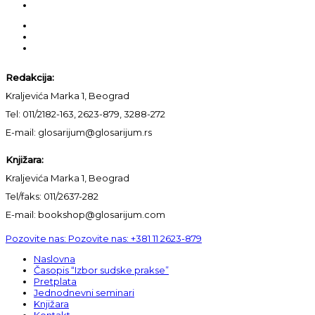
Redakcija:
Kraljevića Marka 1, Beograd
Tel: 011/2182-163, 2623-879, 3288-272
E-mail: glosarijum@glosarijum.rs
Knjižara:
Kraljevića Marka 1, Beograd
Tel/faks: 011/2637-282
E-mail: bookshop@glosarijum.com
Pozovite nas:
Pozovite nas:
+381 11 2623-879
Naslovna
Časopis “Izbor sudske prakse”
Pretplata
Jednodnevni seminari
Knjižara
Kontakt