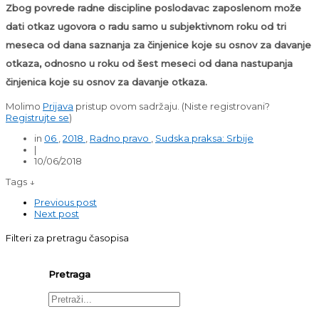
Zbog povrede radne discipline poslodavac zaposlenom može
dati otkaz ugovora o radu samo u subjektivnom roku od tri
meseca od dana saznanja za činjenice koje su osnov za davanje
otkaza, odnosno u roku od šest meseci od dana nastupanja
činjenica koje su osnov za davanje otkaza.
Molimo
Prijava
pristup ovom sadržaju.
(Niste registrovani?
Registrujte se
)
in
06
,
2018
,
Radno pravo
,
Sudska praksa: Srbije
|
10/06/2018
Tags ↓
Previous post
Next post
Filteri za pretragu časopisa
Pretraga