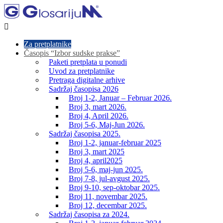

Za pretplatnike
Časopis “Izbor sudske prakse”
Paketi pretplata u ponudi
Uvod za pretplatnike
Pretraga digitalne arhive
Sadržaj časopisa 2026
Broj 1-2, Januar – Februar 2026.
Broj 3, mart 2026.
Broj 4, April 2026.
Broj 5-6, Maj-Jun 2026.
Sadržaj časopisa 2025.
Broj 1-2, januar-februar 2025
Broj 3, mart 2025
Broj 4, april2025
Broj 5-6, maj-jun 2025.
Broj 7-8, jul-avgust 2025.
Broj 9-10, sep-oktobar 2025.
Broj 11, novembar 2025.
Broj 12, decembar 2025.
Sadržaj časopisa za 2024.