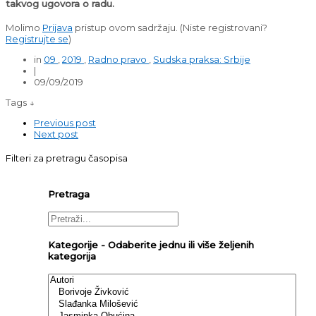
takvog ugovora o radu.
Molimo
Prijava
pristup ovom sadržaju.
(Niste registrovani?
Registrujte se
)
in
09
,
2019
,
Radno pravo
,
Sudska praksa: Srbije
|
09/09/2019
Tags ↓
Previous post
Next post
Filteri za pretragu časopisa
Pretraga
Kategorije - Odaberite jednu ili više željenih
kategorija