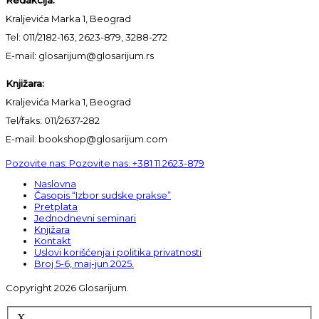
Kraljevića Marka 1, Beograd
Tel: 011/2182-163, 2623-879, 3288-272
E-mail: glosarijum@glosarijum.rs
Knjižara:
Kraljevića Marka 1, Beograd
Tel/faks: 011/2637-282
E-mail: bookshop@glosarijum.com
Pozovite nas:
Pozovite nas:
+381 11 2623-879
Naslovna
Časopis “Izbor sudske prakse”
Pretplata
Jednodnevni seminari
Knjižara
Kontakt
Uslovi korišćenja i politika privatnosti
Broj 5-6, maj-jun 2025.
Copyright 2026 Glosarijum.
X