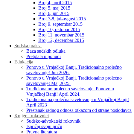
Broj 4, april 2015
Broj 5, maj 2015
Broj 6, jun 2015
Broj 7-8, jul-avgust 2015
Broj 9, septembar 2015
Broj 10, oktobar 2015
Broj 11, novembar 2015
Broj 12, decembar 2015
Sudska praksa
Baza sudskih odluka
Pretplata u ponudi
Edukacija
Ponovo u Vrnjačkoj Banji. Tradicionalno prolećno
savetovanje! Jun 2026.
Ponovo u Vrnjačkoj Banji. Tradicionalno prolećno
savetovanje! Maj 2025.
Tradicionalno prolećno savetovanje. Ponovo u
Vrnjačkoj Banji! April 2024.
Tradicionalna prolećna savetovanja u Vrnjačkoj Banji!
April 2023
Prestanak radnog odnosa otkazom od strane poslodavca
Knjige i rokovnici
Sudsko-advokatski rokovnik
Ispričaj svoju priču
Pravna literatura