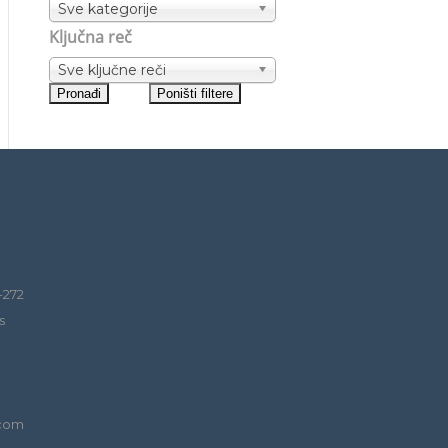
Sve kategorije
Ključna reč
Sve ključne reči
-272
s
.com