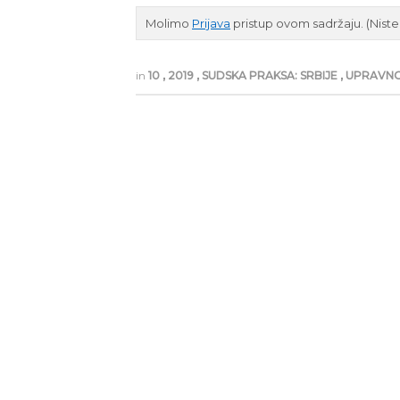
Molimo
Prijava
pristup ovom sadržaju.
(Nist
in
10
,
2019
,
SUDSKA PRAKSA: SRBIJE
,
UPRAVN