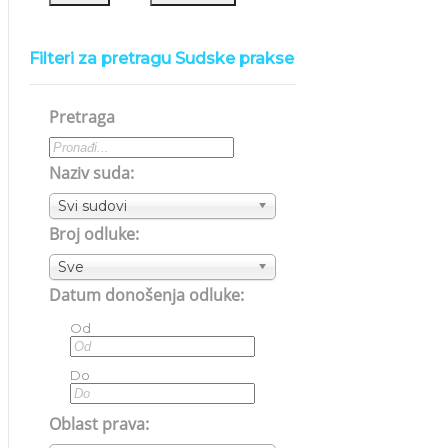
Filteri za pretragu Sudske prakse
Pretraga
Naziv suda:
Svi sudovi
Broj odluke:
Sve
Datum donošenja odluke:
Od
Do
Oblast prava: