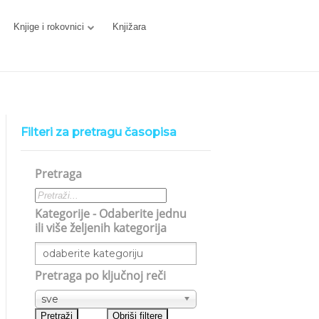
Knjige i rokovnici
Knjižara
Filteri za pretragu časopisa
Pretraga
Kategorije - Odaberite jednu
ili više željenih kategorija
Pretraga po ključnoj reči
sve