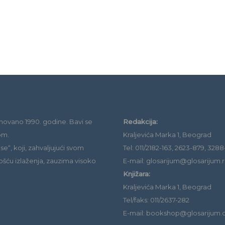
novano 1990. godine. Bavi se
Redakcija:
om.
Kraljevića Marka 1, Beograd
e“, koji, zahvaljujući svom
Tel: 011/2182-163, 2623-879, 3288
ošću izlaženja, zauzima visoko
E-mail: glosarijum@glosarijum.r
Knjižara:
Kraljevića Marka 1, Beograd
Tel/faks: 011/2637-282
E-mail: bookshop@glosarijum