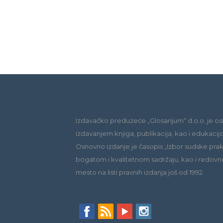
Izdavačko preduzeće „Glosarijum“ d.o.o. je os
izdavanjem knjiga, publikacija, kao i edukacij
Osnovno izdanje je časopis „Izbor sudske praks
bogatom i kvalitetnom sadržaju, kao i redovn
mesto na listi pravnih izdanja još od 1992.