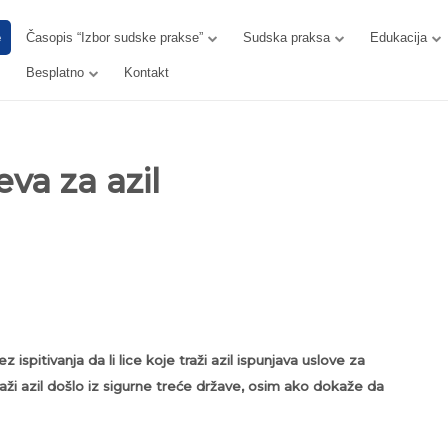
e
Časopis “Izbor sudske prakse”
Sudska praksa
Edukacija
Besplatno
Kontakt
va za azil
 ispitivanja da li lice koje traži azil ispunjava uslove za
traži azil došlo iz sigurne treće države, osim ako dokaže da