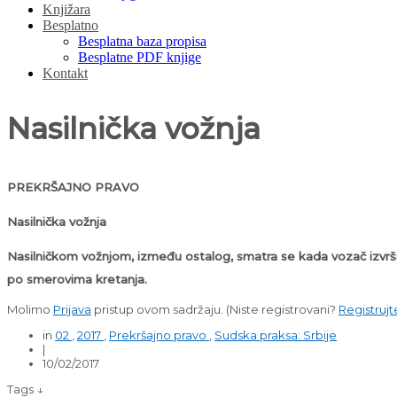
Knjižara
Besplatno
Besplatna baza propisa
Besplatne PDF knjige
Kontakt
Nasilnička vožnja
PREKRŠAJNO PRAVO
Nasilnička vožnja
Nasilničkom vožnjom, između ostalog, smatra se kada vozač izvrši p
po smerovima kretanja.
Molimo
Prijava
pristup ovom sadržaju.
(Niste registrovani?
Registrujt
in
02
,
2017
,
Prekršajno pravo
,
Sudska praksa: Srbije
|
10/02/2017
Tags ↓