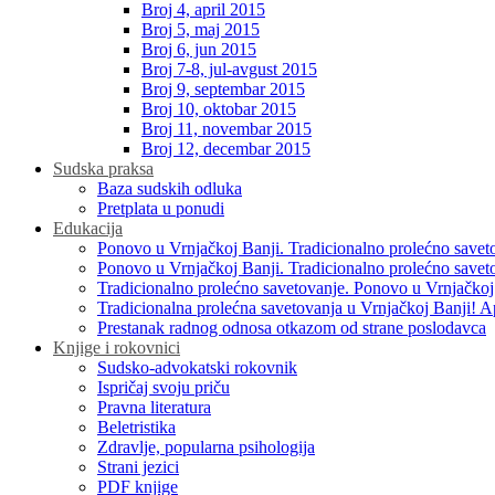
Broj 4, april 2015
Broj 5, maj 2015
Broj 6, jun 2015
Broj 7-8, jul-avgust 2015
Broj 9, septembar 2015
Broj 10, oktobar 2015
Broj 11, novembar 2015
Broj 12, decembar 2015
Sudska praksa
Baza sudskih odluka
Pretplata u ponudi
Edukacija
Ponovo u Vrnjačkoj Banji. Tradicionalno prolećno savet
Ponovo u Vrnjačkoj Banji. Tradicionalno prolećno savet
Tradicionalno prolećno savetovanje. Ponovo u Vrnjačkoj
Tradicionalna prolećna savetovanja u Vrnjačkoj Banji! A
Prestanak radnog odnosa otkazom od strane poslodavca
Knjige i rokovnici
Sudsko-advokatski rokovnik
Ispričaj svoju priču
Pravna literatura
Beletristika
Zdravlje, popularna psihologija
Strani jezici
PDF knjige