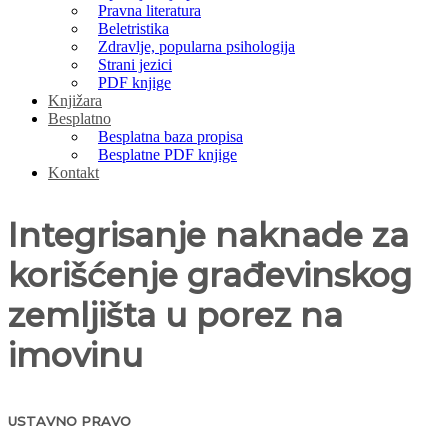
Pravna literatura
Beletristika
Zdravlje, popularna psihologija
Strani jezici
PDF knjige
Knjižara
Besplatno
Besplatna baza propisa
Besplatne PDF knjige
Kontakt
Integrisanje naknade za
korišćenje građevinskog
zemljišta u porez na
imovinu
USTAVNO PRAVO