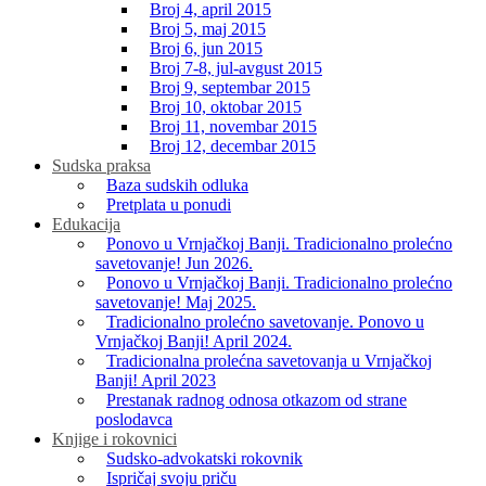
Broj 4, april 2015
Broj 5, maj 2015
Broj 6, jun 2015
Broj 7-8, jul-avgust 2015
Broj 9, septembar 2015
Broj 10, oktobar 2015
Broj 11, novembar 2015
Broj 12, decembar 2015
Sudska praksa
Baza sudskih odluka
Pretplata u ponudi
Edukacija
Ponovo u Vrnjačkoj Banji. Tradicionalno prolećno
savetovanje! Jun 2026.
Ponovo u Vrnjačkoj Banji. Tradicionalno prolećno
savetovanje! Maj 2025.
Tradicionalno prolećno savetovanje. Ponovo u
Vrnjačkoj Banji! April 2024.
Tradicionalna prolećna savetovanja u Vrnjačkoj
Banji! April 2023
Prestanak radnog odnosa otkazom od strane
poslodavca
Knjige i rokovnici
Sudsko-advokatski rokovnik
Ispričaj svoju priču