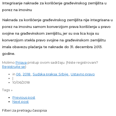
Integrisanje naknade za korišćenje građevinskog zemljišta u
porez na imovinu
Naknada za korišćenje građevinskog zemljišta nije integrisana u
porez na imovinu samom konverzijom prava korišćenja u pravo
svojine na građevinskom zemljištu, jer su sva lica koja su
konverzijom stekla pravo svojine na građevinskom zemljištu
imala obavezu plaćanja te naknade do 31. decembra 2013.
godine.
Molimo
Prijava
pristup ovom sadržaju.
(Niste registrovani?
Registrujte se
)
in
06
,
2018
,
Sudska praksa: Srbije
,
Ustavno pravo
|
10/06/2018
Tags ↓
Previous post
Next post
Filteri za pretragu časopisa