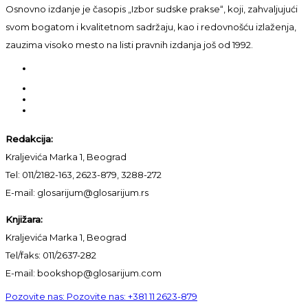
Osnovno izdanje je časopis „Izbor sudske prakse“, koji, zahvaljujući
svom bogatom i kvalitetnom sadržaju, kao i redovnošću izlaženja,
zauzima visoko mesto na listi pravnih izdanja još od 1992.
Redakcija:
Kraljevića Marka 1, Beograd
Tel: 011/2182-163, 2623-879, 3288-272
E-mail: glosarijum@glosarijum.rs
Knjižara:
Kraljevića Marka 1, Beograd
Tel/faks: 011/2637-282
E-mail: bookshop@glosarijum.com
Pozovite nas:
Pozovite nas:
+381 11 2623-879