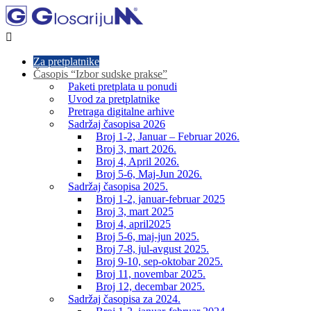

Za pretplatnike
Časopis “Izbor sudske prakse”
Paketi pretplata u ponudi
Uvod za pretplatnike
Pretraga digitalne arhive
Sadržaj časopisa 2026
Broj 1-2, Januar – Februar 2026.
Broj 3, mart 2026.
Broj 4, April 2026.
Broj 5-6, Maj-Jun 2026.
Sadržaj časopisa 2025.
Broj 1-2, januar-februar 2025
Broj 3, mart 2025
Broj 4, april2025
Broj 5-6, maj-jun 2025.
Broj 7-8, jul-avgust 2025.
Broj 9-10, sep-oktobar 2025.
Broj 11, novembar 2025.
Broj 12, decembar 2025.
Sadržaj časopisa za 2024.