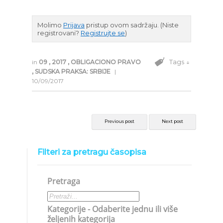
Molimo
Prijava
pristup ovom sadržaju.
(Niste
registrovani?
Registrujte se
)
Tags ↓
in
09
,
2017
,
OBLIGACIONO PRAVO
,
SUDSKA PRAKSA: SRBIJE
|
10/09/2017
Previous post
Next post
Filteri za pretragu časopisa
Pretraga
Kategorije - Odaberite jednu ili više
željenih kategorija