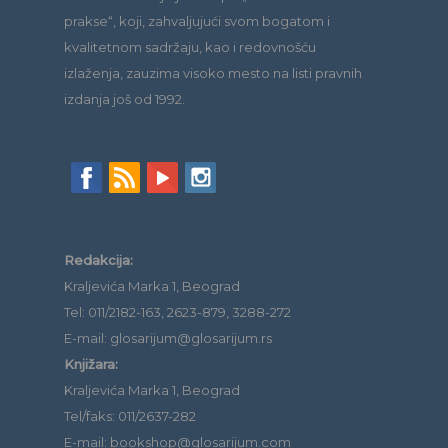
prakse“, koji, zahvaljujući svom bogatom i
kvalitetnom sadržaju, kao i redovnošću
izlaženja, zauzima visoko mesto na listi pravnih
izdanja još od 1992.
Redakcija:
Kraljevića Marka 1, Beograd
Tel: 011/2182-163, 2623-879, 3288-272
E-mail: glosarijum@glosarijum.rs
Knjižara:
Kraljevića Marka 1, Beograd
Tel/faks: 011/2637-282
E-mail: bookshop@glosarijum.com