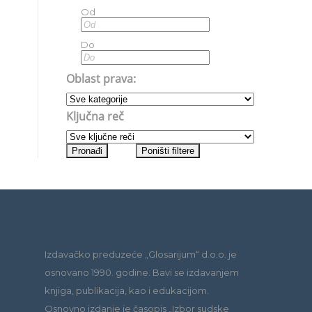
Od
Do
Oblast prava:
Ključna reč
Izdavačko preduzeće „Glosarijum“ d.o.o. je
osnovano 1990. godine. Bavi se izdavanjem
knjiga, publikacija, kao i edukacijom.
Osnovno izdanje je časopis „Izbor sudske