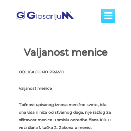

Valjanost menice
OBLIGACIONO PRAVO
Valjanost menice
Tačnost upisanog iznosa menične svote, bila
ona viša ili niža od stvarnog duga, nije razlog za
ništavost menice u smislu odredbe člana 108. u
vezi člana 1. tačka 2. Zakona o menici.