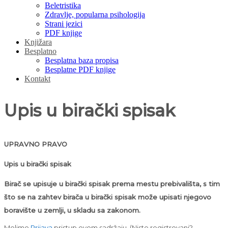
Beletristika
Zdravlje, popularna psihologija
Strani jezici
PDF knjige
Knjižara
Besplatno
Besplatna baza propisa
Besplatne PDF knjige
Kontakt
Upis u birački spisak
UPRAVNO PRAVO
Upis u birački spisak
Birač se upisuje u birački spisak prema mestu prebivališta, s tim
što se na zahtev birača u birački spisak može upisati njegovo
boravište u zemlji, u skladu sa zakonom.
Molimo
Prijava
pristup ovom sadržaju.
(Niste registrovani?