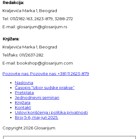
Redakcija:
Kraljevića Marka 1, Beograd
Tel: 011/2182-163, 2623-879, 3288-272
E-mail: glosarijum@glosarijum.rs
Knjižara:
Kraljevića Marka 1, Beograd
Tel/faks: 011/2637-282
E-mail: bookshop@glosarijum.com
Pozovite nas:
Pozovite nas:
+381 11 2623-879
Naslovna
Časopis “Izbor sudske prakse”
Pretplata
Jednodnevni seminari
Knjižara
Kontakt
Uslovi korišćenja i politika privatnosti
Broj 5-6, maj-jun 2025.
Copyright 2026 Glosarijum.