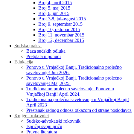
Broj 4, april 2015
Broj 5, maj 2015
Broj 6, jun 2015
Broj 7-8, jul-avgust 2015
Broj 9, septembar 2015
Broj 10, oktobar 2015
Broj 11, novembar 2015
Broj 12, decembar 2015
Sudska praksa
Baza sudskih odluka
Pretplata u ponudi
Edukacija
Ponovo u Vrnjačkoj Banji. Tradicionalno prolećno
savetovanje! Jun 2026.
Ponovo u Vrnjačkoj Banji. Tradicionalno prolećno
savetovanje! Maj 2025.
Tradicionalno prolećno savetovanje. Ponovo u
Vrnjačkoj Banji! April 2024.
Tradicionalna prolećna savetovanja u Vrnjačkoj Banji!
April 2023
Prestanak radnog odnosa otkazom od strane poslodavca
Knjige i rokovnici
Sudsko-advokatski rokovnik
Ispričaj svoju priču
Pravna literatura