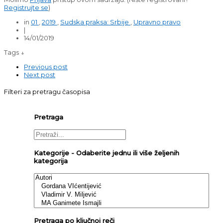
Registrujte se
)
in
01
,
2019
,
Sudska praksa: Srbije
,
Upravno pravo
|
14/01/2019
Tags ↓
Previous post
Next post
Filteri za pretragu časopisa
Pretraga
Kategorije - Odaberite jednu ili više željenih
kategorija
Pretraga po ključnoj reči