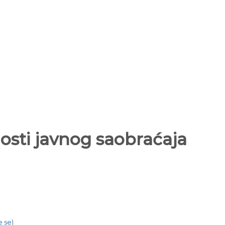
osti javnog saobraćaja
e se
)