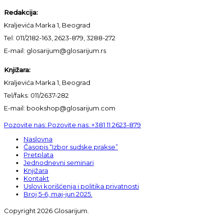
Redakcija:
Kraljevića Marka 1, Beograd
Tel: 011/2182-163, 2623-879, 3288-272
E-mail: glosarijum@glosarijum.rs
Knjižara:
Kraljevića Marka 1, Beograd
Tel/faks: 011/2637-282
E-mail: bookshop@glosarijum.com
Pozovite nas:
Pozovite nas:
+381 11 2623-879
Naslovna
Časopis “Izbor sudske prakse”
Pretplata
Jednodnevni seminari
Knjižara
Kontakt
Uslovi korišćenja i politika privatnosti
Broj 5-6, maj-jun 2025.
Copyright 2026 Glosarijum.