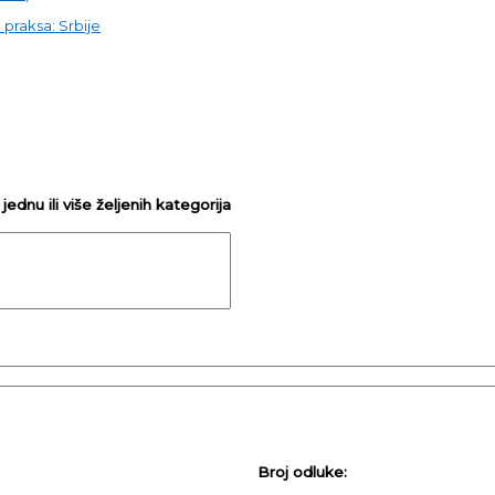
praksa: Srbije
ednu ili više željenih kategorija
Broj odluke: