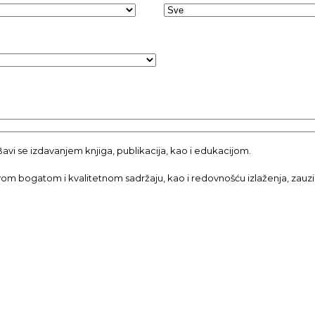
avi se izdavanjem knjiga, publikacija, kao i edukacijom.
svom bogatom i kvalitetnom sadržaju, kao i redovnošću izlaženja, zauzim