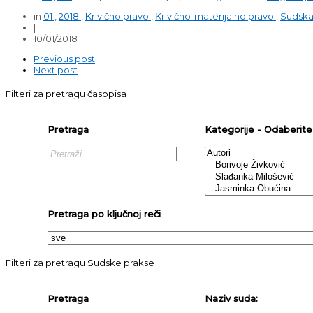
in
01
,
2018
,
Krivično pravo
,
Krivično-materijalno pravo
,
Sudska 
|
10/01/2018
Previous post
Next post
Filteri za pretragu časopisa
Pretraga
Kategorije - Odaberite j
Pretraga po ključnoj reči
Filteri za pretragu Sudske prakse
Pretraga
Naziv suda: