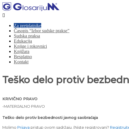

Za pretplatnike
Časopis “Izbor sudske prakse”
Sudska praksa
Edukacija
Knjige i rokovnici
Knjižara
Besplatno
Kontakt
Teško delo protiv bezbedn
KRIVIČNO PRAVO
-MATERIJALNO PRAVO
Teško delo protiv bezbednosti javnog saobraćaja
Molimo
Prijava
pristup ovom sadržaju.
(Niste registrovani?
Registrujt