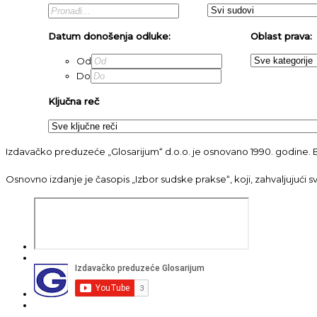
Datum donošenja odluke:
Oblast prava:
Od
Do
Ključna reč
Izdavačko preduzeće „Glosarijum“ d.o.o. je osnovano 1990. godine. B
Osnovno izdanje je časopis „Izbor sudske prakse“, koji, zahvaljujući 