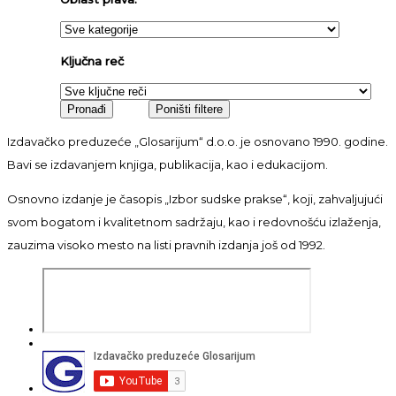
Ključna reč
Izdavačko preduzeće „Glosarijum“ d.o.o. je osnovano 1990. godine.
Bavi se izdavanjem knjiga, publikacija, kao i edukacijom.
Osnovno izdanje je časopis „Izbor sudske prakse“, koji, zahvaljujući
svom bogatom i kvalitetnom sadržaju, kao i redovnošću izlaženja,
zauzima visoko mesto na listi pravnih izdanja još od 1992.