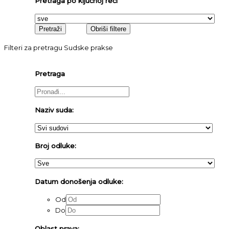
Pretraga po ključnoj reči
Filteri za pretragu Sudske prakse
Pretraga
Naziv suda:
Broj odluke:
Datum donošenja odluke:
Od
Do
Oblast prava: