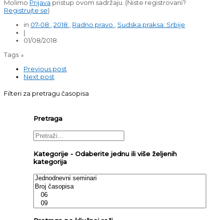
Molimo
Prijava
pristup ovom sadržaju.
(Niste registrovani?
Registrujte se
)
in
07-08
,
2018
,
Radno pravo
,
Sudska praksa: Srbije
|
01/08/2018
Tags ↓
Previous post
Next post
Filteri za pretragu časopisa
Pretraga
Kategorije - Odaberite jednu ili više željenih
kategorija