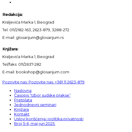
Redakcija:
Kraljevića Marka 1, Beograd
Tel: 011/2182-163, 2623-879, 3288-272
E-mail: glosarijum@glosarijum.rs
Knjižara:
Kraljevića Marka 1, Beograd
Tel/faks: 011/2637-282
E-mail: bookshop@glosarijum.com
Pozovite nas:
Pozovite nas:
+381 11 2623-879
Naslovna
Časopis “Izbor sudske prakse”
Pretplata
Jednodnevni seminari
Knjižara
Kontakt
Uslovi korišćenja i politika privatnosti
Broj 5-6, maj-jun 2025.