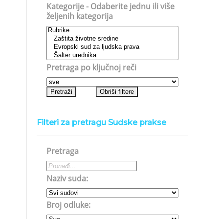
Kategorije - Odaberite jednu ili više
željenih kategorija
Pretraga po ključnoj reči
Filteri za pretragu Sudske prakse
Pretraga
Naziv suda:
Broj odluke: