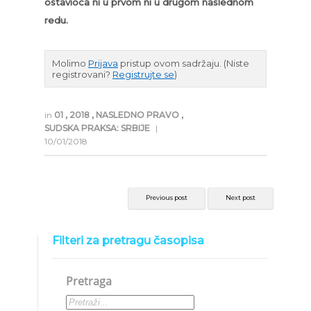
ostavioca ni u prvom ni u drugom naslednom
redu.
Molimo
Prijava
pristup ovom sadržaju.
(Niste
registrovani?
Registrujte se
)
in
01
,
2018
,
NASLEDNO PRAVO
,
SUDSKA PRAKSA: SRBIJE
|
10/01/2018
Previous post
Next post
Filteri za pretragu časopisa
Pretraga