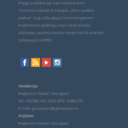
knjiga, publikacija, kao i edukacijom.
Osnovno izdanje je časopis „Izbor sudske
prakse“, koji, zahvaljujući svom bogatom i
kvalitetnom sadržaju, kao i redovnošću
izlaženja, zauzima visoko mesto na listi pravnih
izdanja još od 1992.
Redakcija:
Kraljevića Marka 1, Beograd
Tel: 011/2182-163, 2623-879, 3288-272
E-mail: glosarijum@glosarijum.rs
Knjižara:
Kraljevića Marka 1, Beograd