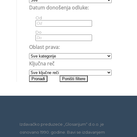
Datum donošenja odluke:
Od
Do
Oblast prava:
Ključna reč
Izdavačko preduzeće „Glosarijum“ d.o.o. je
osnovano 1990. godine. Bavi se izdavanjem