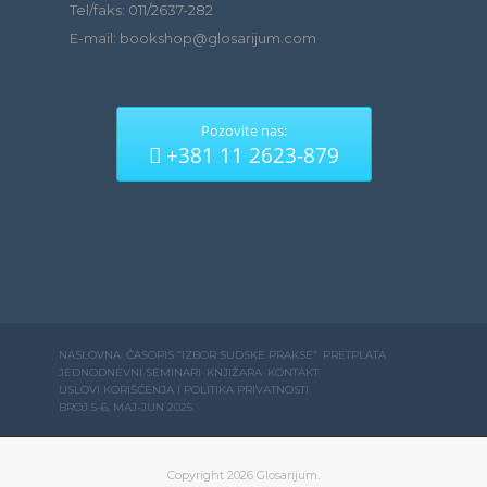
Tel/faks: 011/2637-282
E-mail: bookshop@glosarijum.com
Pozovite nas:
+381 11 2623-879
NASLOVNA
ČASOPIS “IZBOR SUDSKE PRAKSE”
PRETPLATA
JEDNODNEVNI SEMINARI
KNJIŽARA
KONTAKT
USLOVI KORIŠĆENJA I POLITIKA PRIVATNOSTI
BROJ 5-6, MAJ-JUN 2025.
Copyright 2026 Glosarijum.