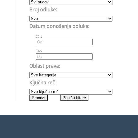
Broj odluke:
Datum donošenja odluke:
Od
Do
Oblast prava:
Ključna reč