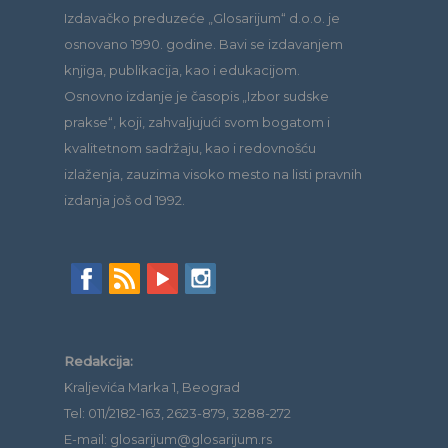
Izdavačko preduzeće „Glosarijum“ d.o.o. je
osnovano 1990. godine. Bavi se izdavanjem
knjiga, publikacija, kao i edukacijom.
Osnovno izdanje je časopis „Izbor sudske
prakse“, koji, zahvaljujući svom bogatom i
kvalitetnom sadržaju, kao i redovnošću
izlaženja, zauzima visoko mesto na listi pravnih
izdanja još od 1992.
Redakcija:
Kraljevića Marka 1, Beograd
Tel: 011/2182-163, 2623-879, 3288-272
E-mail: glosarijum@glosarijum.rs