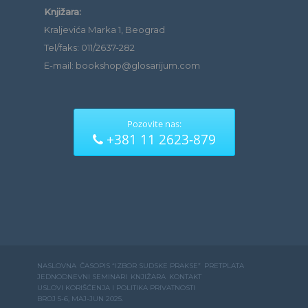
Knjižara:
Kraljevića Marka 1, Beograd
Tel/faks: 011/2637-282
E-mail: bookshop@glosarijum.com
Pozovite nas:
+381 11 2623-879
NASLOVNA
ČASOPIS “IZBOR SUDSKE PRAKSE”
PRETPLATA
JEDNODNEVNI SEMINARI
KNJIŽARA
KONTAKT
USLOVI KORIŠĆENJA I POLITIKA PRIVATNOSTI
BROJ 5-6, MAJ-JUN 2025.