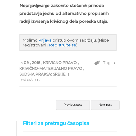
Neprijavljivanje zakonito stečenih prihoda
predstavlja jednu od alternativno propisanih
radnji izvršenja krivičnog dela poreska utaja.
Molimo
Prijava
pristup ovom sadržaju.
(Niste
registrovani?
Registrujte se
)
Tags ↓
in
09
,
2018
,
KRIVIČNO PRAVO
,
KRIVIČNO-MATERIJALNO PRAVO
,
SUDSKA PRAKSA: SRBIJE
|
07/09/2018
Previous post
Next post
Filteri za pretragu časopisa