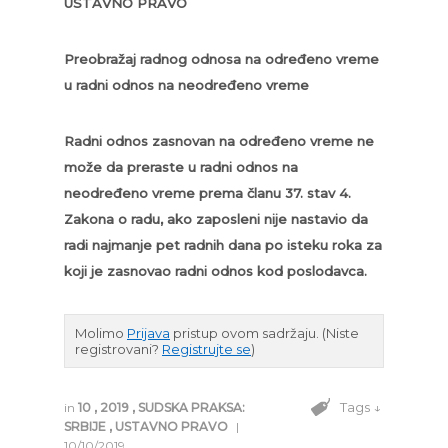
USTAVNO PRAVO
Preobražaj radnog odnosa na određeno vreme
u radni odnos na neodređeno vreme
Radni odnos zasnovan na određeno vreme ne
može da preraste u radni odnos na
neodređeno vreme prema članu 37. stav 4.
Zakona o radu, ako zaposleni nije nastavio da
radi najmanje pet radnih dana po isteku roka za
koji je zasnovao radni odnos kod poslodavca.
Molimo
Prijava
pristup ovom sadržaju.
(Niste
registrovani?
Registrujte se
)
Tags ↓
in
10
,
2019
,
SUDSKA PRAKSA:
SRBIJE
,
USTAVNO PRAVO
|
10/10/2019