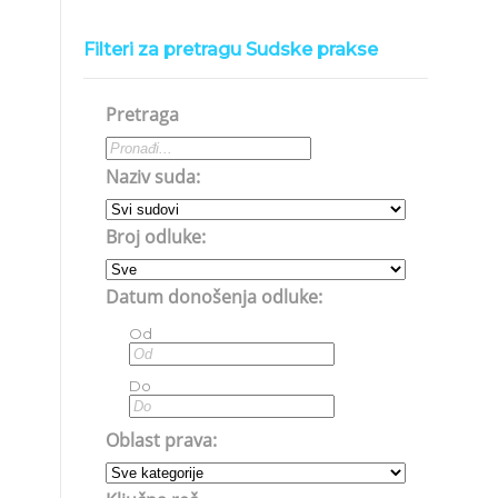
Filteri za pretragu Sudske prakse
Pretraga
Naziv suda:
Broj odluke:
Datum donošenja odluke:
Od
Do
Oblast prava: