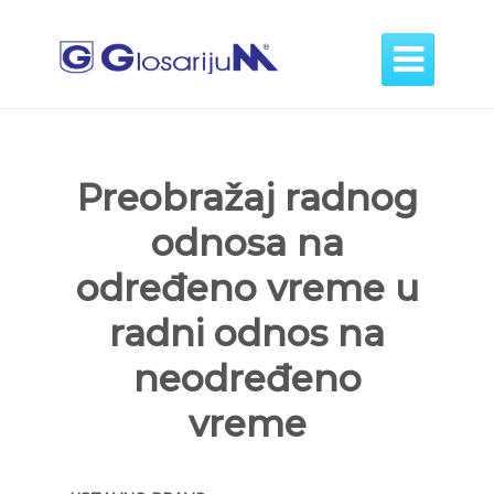

Preobražaj radnog
odnosa na
određeno vreme u
radni odnos na
neodređeno
vreme