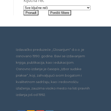
Ključna reč
Izdavačko preduzeće „Glosarijum“ d.o.o. je
osnovano 1990. godine. Bavi se izdavanjem
knjiga, publikacija, kao i edukacijom.
Osnovno izdanje je časopis „Izbor sudske
prakse“, koji, zahvaljujući svom bogatom i
kvalitetnom sadržaju, kao i redovnošću
izlaženja, zauzima visoko mesto na listi pravnih
izdanja još od 1992.