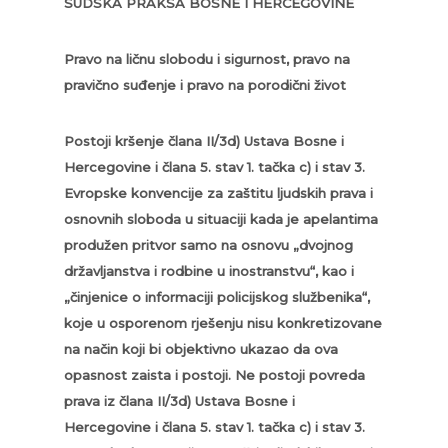
SUDSKA PRAKSA BOSNE I HERCEGOVINE
Pravo na ličnu slobodu i sigurnost, pravo na
pravično suđenje i pravo na porodični život
Postoji kršenje člana II/3d) Ustava Bosne i
Hercegovine i člana 5. stav 1. tačka c) i stav 3.
Evropske konvencije za zaštitu ljudskih prava i
osnovnih sloboda u situaciji kada je apelantima
produžen pritvor samo na osnovu „dvojnog
državljanstva i rodbine u inostranstvu“, kao i
„činjenice o informaciji policijskog službenika“,
koje u osporenom rješenju nisu konkretizovane
na način koji bi objektivno ukazao da ova
opasnost zaista i postoji. Ne postoji povreda
prava iz člana II/3d) Ustava Bosne i
Hercegovine i člana 5. stav 1. tačka c) i stav 3.