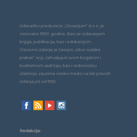
Izdavačko preduzeće „Glosarijum“ d.o.o. je
osnovano 1990. godine. Bavi se izdavanjem
knjiga, publikacija, kao i edukacijom.
Osnovno izdanje je časopis „Izbor sudske
prakse“, koji, zahvaljujući svom bogatom i
kvalitetnom sadržaju, kao i redovnošću
izlaženja, zauzima visoko mesto na listi pravnih
izdanja još od 1992.
Redakcija: