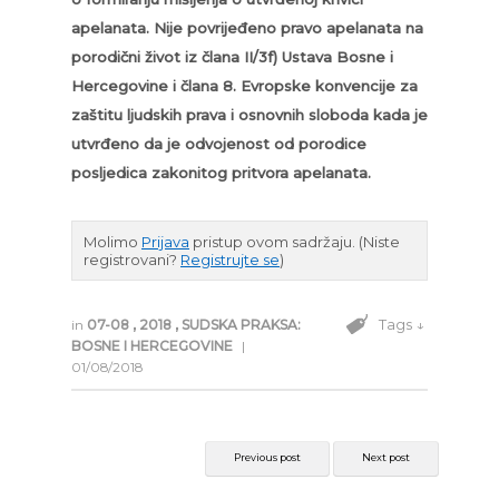
apelanata. Nije povrijeđeno pravo apelanata na
porodični život iz člana II/3f) Ustava Bosne i
Hercegovine i člana 8. Evropske konvencije za
zaštitu ljudskih prava i osnovnih sloboda kada je
utvrđeno da je odvojenost od porodice
posljedica zakonitog pritvora apelanata.
Molimo
Prijava
pristup ovom sadržaju.
(Niste
registrovani?
Registrujte se
)
Tags ↓
in
07-08
,
2018
,
SUDSKA PRAKSA:
BOSNE I HERCEGOVINE
|
01/08/2018
Previous post
Next post