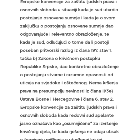
Evropske konvencije za zaštitu ljudskih prava i
osnovnih sloboda u situaciji kada je sud utvrdio
postojanje osnovane sumnje i kada je o svom
zaključku o postojanju osnovane sumnje dao
odgovarajuće i relevantno obrazloženje, te
kada je sud, odlučujući o tome da li postoji
poseban pritvorski razlog iz člana 197. stav 1.
tačka b) Zakona o krivičnom postupku
Republike Srpske, dao konkretno obrazloženje
o postojanju stvarne i razumne opasnosti od
uticaja na svjedoke i oštećenog. Nema kršenja
prava na presumpciju nevinosti iz člana II/3e)
Ustava Bosne i Hercegovine i člana 6. stav 2.
Evropske konvencije za zaštitu ljudskih prava i
osnovnih sloboda kada redovni sud apelante
jasno označava kao „osumnjičene“ za izvršenje
krivičnog djela, te kada rješenja ne odaju utisak
o formiranju mišljenja o utvrđenoj krivici