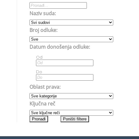
Naziv suda:
Broj odluke:
Datum donošenja odluke:
Od
Do
Oblast prava:
Ključna reč