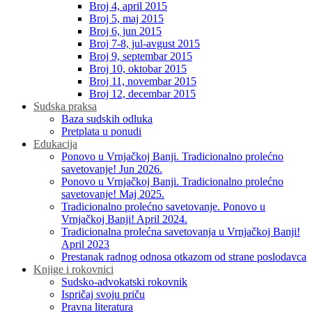
Broj 4, april 2015
Broj 5, maj 2015
Broj 6, jun 2015
Broj 7-8, jul-avgust 2015
Broj 9, septembar 2015
Broj 10, oktobar 2015
Broj 11, novembar 2015
Broj 12, decembar 2015
Sudska praksa
Baza sudskih odluka
Pretplata u ponudi
Edukacija
Ponovo u Vrnjačkoj Banji. Tradicionalno prolećno
savetovanje! Jun 2026.
Ponovo u Vrnjačkoj Banji. Tradicionalno prolećno
savetovanje! Maj 2025.
Tradicionalno prolećno savetovanje. Ponovo u
Vrnjačkoj Banji! April 2024.
Tradicionalna prolećna savetovanja u Vrnjačkoj Banji!
April 2023
Prestanak radnog odnosa otkazom od strane poslodavca
Knjige i rokovnici
Sudsko-advokatski rokovnik
Ispričaj svoju priču
Pravna literatura