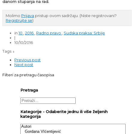
danom stupanja na rad.
Molimo
Prijava
pristup ovom sadržaju.
(Niste registrovani?
Registrujte se
)
in
10
,
2016
,
Radno pravo
,
Sudska praksa: Srbije
|
10/10/2016
Tags ↓
Previous post
Next post
Filteri za pretragu časopisa
Pretraga
Kategorije - Odaberite jednu ili više željenih
kategorija