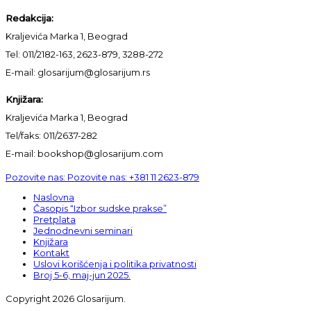
Redakcija:
Kraljevića Marka 1, Beograd
Tel: 011/2182-163, 2623-879, 3288-272
E-mail: glosarijum@glosarijum.rs
Knjižara:
Kraljevića Marka 1, Beograd
Tel/faks: 011/2637-282
E-mail: bookshop@glosarijum.com
Pozovite nas:
Pozovite nas:
+381 11 2623-879
Naslovna
Časopis “Izbor sudske prakse”
Pretplata
Jednodnevni seminari
Knjižara
Kontakt
Uslovi korišćenja i politika privatnosti
Broj 5-6, maj-jun 2025.
Copyright 2026 Glosarijum.