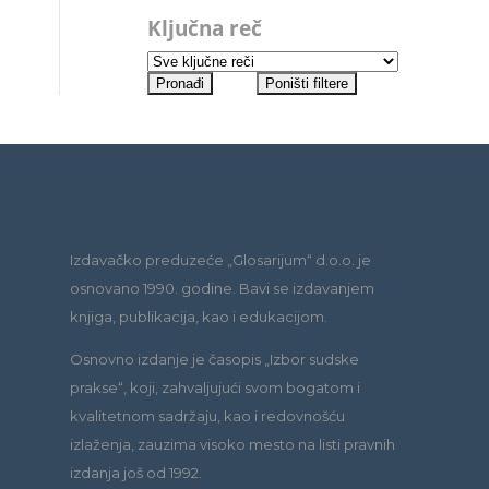
Ključna reč
Izdavačko preduzeće „Glosarijum“ d.o.o. je
osnovano 1990. godine. Bavi se izdavanjem
knjiga, publikacija, kao i edukacijom.
Osnovno izdanje je časopis „Izbor sudske
prakse“, koji, zahvaljujući svom bogatom i
kvalitetnom sadržaju, kao i redovnošću
izlaženja, zauzima visoko mesto na listi pravnih
izdanja još od 1992.