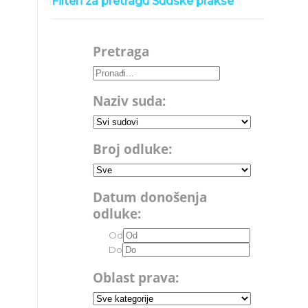
Filteri za pretragu Sudske prakse
Pretraga
Naziv suda:
Broj odluke:
Datum donošenja
odluke:
Od
Do
Oblast prava: