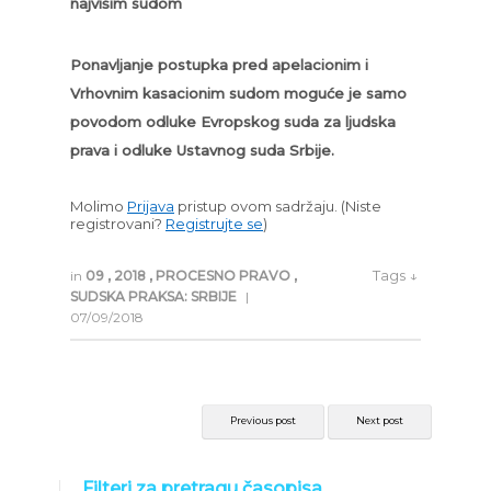
najvišim sudom
Ponavljanje postupka pred apelacionim i
Vrhovnim kasacionim sudom moguće je samo
povodom odluke Evropskog suda za ljudska
prava i odluke Ustavnog suda Srbije.
Molimo
Prijava
pristup ovom sadržaju.
(Niste
registrovani?
Registrujte se
)
Tags ↓
in
09
,
2018
,
PROCESNO PRAVO
,
SUDSKA PRAKSA: SRBIJE
|
07/09/2018
Previous post
Next post
Filteri za pretragu časopisa