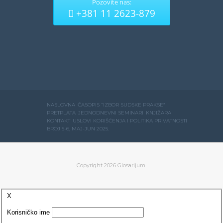
Pozovite nas:
+381 11 2623-879
NASLOVNA
ČASOPIS “IZBOR SUDSKE PRAKSE”
PRETPLATA
JEDNODNEVNI SEMINARI
KNJIŽARA
KONTAKT
USLOVI KORIŠĆENJA I POLITIKA PRIVATNOSTI
BROJ 5-6, MAJ-JUN 2025.
Copyright 2026 Glosarijum.
X
Korisničko ime