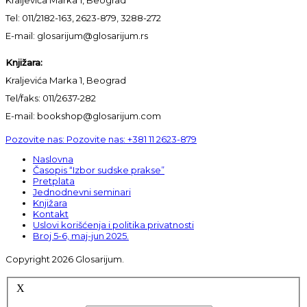
Tel: 011/2182-163, 2623-879, 3288-272
E-mail: glosarijum@glosarijum.rs
Knjižara:
Kraljevića Marka 1, Beograd
Tel/faks: 011/2637-282
E-mail: bookshop@glosarijum.com
Pozovite nas:
Pozovite nas:
+381 11 2623-879
Naslovna
Časopis “Izbor sudske prakse”
Pretplata
Jednodnevni seminari
Knjižara
Kontakt
Uslovi korišćenja i politika privatnosti
Broj 5-6, maj-jun 2025.
Copyright 2026 Glosarijum.
X