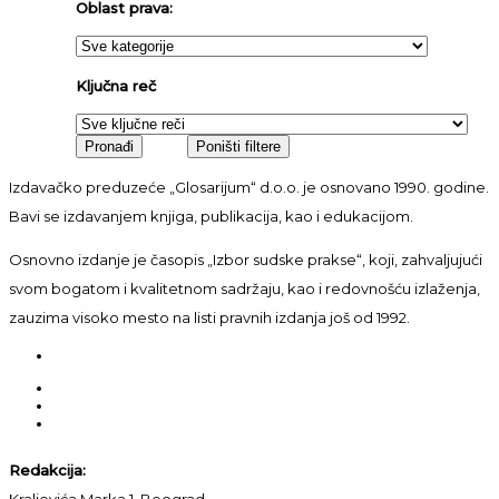
Oblast prava:
Ključna reč
Izdavačko preduzeće „Glosarijum“ d.o.o. je osnovano 1990. godine.
Bavi se izdavanjem knjiga, publikacija, kao i edukacijom.
Osnovno izdanje je časopis „Izbor sudske prakse“, koji, zahvaljujući
svom bogatom i kvalitetnom sadržaju, kao i redovnošću izlaženja,
zauzima visoko mesto na listi pravnih izdanja još od 1992.
Redakcija:
Kraljevića Marka 1, Beograd