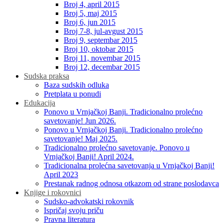
Broj 4, april 2015
Broj 5, maj 2015
Broj 6, jun 2015
Broj 7-8, jul-avgust 2015
Broj 9, septembar 2015
Broj 10, oktobar 2015
Broj 11, novembar 2015
Broj 12, decembar 2015
Sudska praksa
Baza sudskih odluka
Pretplata u ponudi
Edukacija
Ponovo u Vrnjačkoj Banji. Tradicionalno prolećno
savetovanje! Jun 2026.
Ponovo u Vrnjačkoj Banji. Tradicionalno prolećno
savetovanje! Maj 2025.
Tradicionalno prolećno savetovanje. Ponovo u
Vrnjačkoj Banji! April 2024.
Tradicionalna prolećna savetovanja u Vrnjačkoj Banji!
April 2023
Prestanak radnog odnosa otkazom od strane poslodavca
Knjige i rokovnici
Sudsko-advokatski rokovnik
Ispričaj svoju priču
Pravna literatura