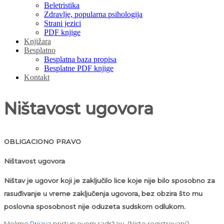
Beletristika
Zdravlje, popularna psihologija
Strani jezici
PDF knjige
Knjižara
Besplatno
Besplatna baza propisa
Besplatne PDF knjige
Kontakt
Ništavost ugovora
OBLIGACIONO PRAVO
Ništavost ugovora
Ništav je ugovor koji je zaključilo lice koje nije bilo sposobno za
rasuđivanje u vreme zaključenja ugovora, bez obzira što mu
poslovna sposobnost nije oduzeta sudskom odlukom.
Molimo
Prijava
pristup ovom sadržaju.
(Niste registrovani?