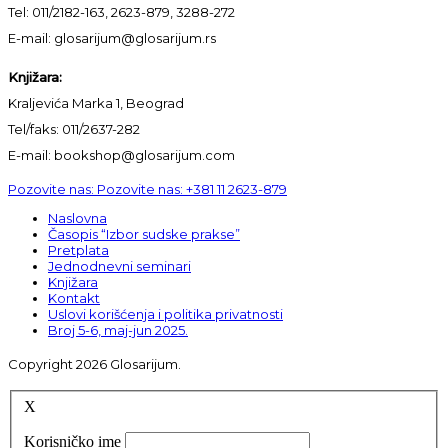
Tel: 011/2182-163, 2623-879, 3288-272
E-mail: glosarijum@glosarijum.rs
Knjižara:
Kraljevića Marka 1, Beograd
Tel/faks: 011/2637-282
E-mail: bookshop@glosarijum.com
Pozovite nas:
Pozovite nas:
+381 11 2623-879
Naslovna
Časopis “Izbor sudske prakse”
Pretplata
Jednodnevni seminari
Knjižara
Kontakt
Uslovi korišćenja i politika privatnosti
Broj 5-6, maj-jun 2025.
Copyright 2026 Glosarijum.
X
Korisničko ime