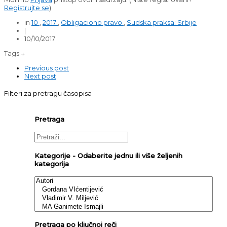
Registrujte se
)
in
10
,
2017
,
Obligaciono pravo
,
Sudska praksa: Srbije
|
10/10/2017
Tags ↓
Previous post
Next post
Filteri za pretragu časopisa
Pretraga
Kategorije - Odaberite jednu ili više željenih
kategorija
Pretraga po ključnoj reči