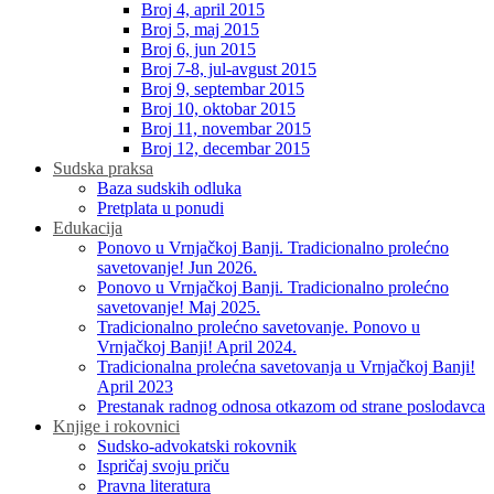
Broj 4, april 2015
Broj 5, maj 2015
Broj 6, jun 2015
Broj 7-8, jul-avgust 2015
Broj 9, septembar 2015
Broj 10, oktobar 2015
Broj 11, novembar 2015
Broj 12, decembar 2015
Sudska praksa
Baza sudskih odluka
Pretplata u ponudi
Edukacija
Ponovo u Vrnjačkoj Banji. Tradicionalno prolećno
savetovanje! Jun 2026.
Ponovo u Vrnjačkoj Banji. Tradicionalno prolećno
savetovanje! Maj 2025.
Tradicionalno prolećno savetovanje. Ponovo u
Vrnjačkoj Banji! April 2024.
Tradicionalna prolećna savetovanja u Vrnjačkoj Banji!
April 2023
Prestanak radnog odnosa otkazom od strane poslodavca
Knjige i rokovnici
Sudsko-advokatski rokovnik
Ispričaj svoju priču
Pravna literatura