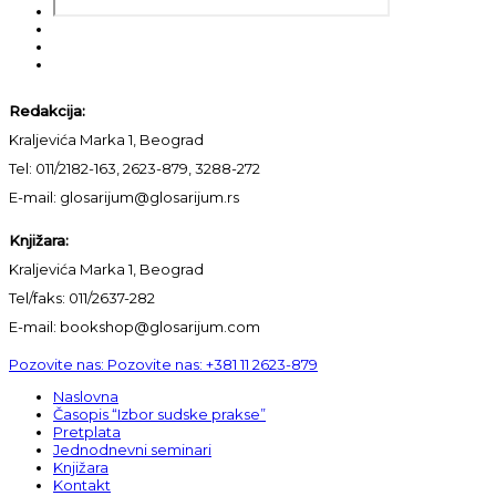
Redakcija:
Kraljevića Marka 1, Beograd
Tel: 011/2182-163, 2623-879, 3288-272
E-mail: glosarijum@glosarijum.rs
Knjižara:
Kraljevića Marka 1, Beograd
Tel/faks: 011/2637-282
E-mail: bookshop@glosarijum.com
Pozovite nas:
Pozovite nas:
+381 11 2623-879
Naslovna
Časopis “Izbor sudske prakse”
Pretplata
Jednodnevni seminari
Knjižara
Kontakt