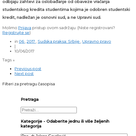
odbijaju zahtevi za oslobađanje od obaveze vraćanja
studentskog kredita studentima kojima je odobren studentski
kredit, nadležan je osnovni sud, a ne Upravni sud.
Molimo
Prijava
pristup ovom sadržaju.
(Niste registrovani?
Registrujte se
)
in
06
,
2017
,
Sudska praksa: Srbije
,
Upravno pravo
|
10/06/2017
Tags ↓
Previous post
Next post
Filteri za pretragu časopisa
Pretraga
Kategorije - Odaberite jednu ili više željenih
kategorija