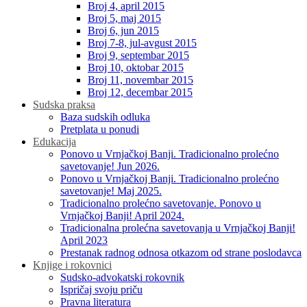
Broj 4, april 2015
Broj 5, maj 2015
Broj 6, jun 2015
Broj 7-8, jul-avgust 2015
Broj 9, septembar 2015
Broj 10, oktobar 2015
Broj 11, novembar 2015
Broj 12, decembar 2015
Sudska praksa
Baza sudskih odluka
Pretplata u ponudi
Edukacija
Ponovo u Vrnjačkoj Banji. Tradicionalno prolećno
savetovanje! Jun 2026.
Ponovo u Vrnjačkoj Banji. Tradicionalno prolećno
savetovanje! Maj 2025.
Tradicionalno prolećno savetovanje. Ponovo u
Vrnjačkoj Banji! April 2024.
Tradicionalna prolećna savetovanja u Vrnjačkoj Banji!
April 2023
Prestanak radnog odnosa otkazom od strane poslodavca
Knjige i rokovnici
Sudsko-advokatski rokovnik
Ispričaj svoju priču
Pravna literatura