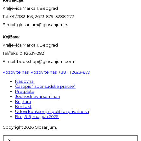
Kraljevića Marka 1, Beograd
Tel: 011/2182-163, 2623-879, 3288-272
E-mail: glosarijum@glosarijum.rs
Knjižara:
Kraljevića Marka 1, Beograd
Tel/faks: 011/2637-282
E-mail: bookshop@glosarijum.com
Pozovite nas:
Pozovite nas:
+381 11 2623-879
Naslovna
Časopis “Izbor sudske prakse”
Pretplata
Jednodnevni seminari
Knjižara
Kontakt
Uslovi korišćenja i politika privatnosti
Broj 5-6, maj-jun 2025.
Copyright 2026 Glosarijum.
X