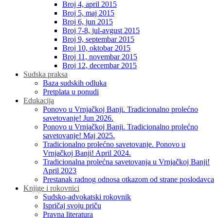
Broj 4, april 2015
Broj 5, maj 2015
Broj 6, jun 2015
Broj 7-8, jul-avgust 2015
Broj 9, septembar 2015
Broj 10, oktobar 2015
Broj 11, novembar 2015
Broj 12, decembar 2015
Sudska praksa
Baza sudskih odluka
Pretplata u ponudi
Edukacija
Ponovo u Vrnjačkoj Banji. Tradicionalno prolećno
savetovanje! Jun 2026.
Ponovo u Vrnjačkoj Banji. Tradicionalno prolećno
savetovanje! Maj 2025.
Tradicionalno prolećno savetovanje. Ponovo u
Vrnjačkoj Banji! April 2024.
Tradicionalna prolećna savetovanja u Vrnjačkoj Banji!
April 2023
Prestanak radnog odnosa otkazom od strane poslodavca
Knjige i rokovnici
Sudsko-advokatski rokovnik
Ispričaj svoju priču
Pravna literatura