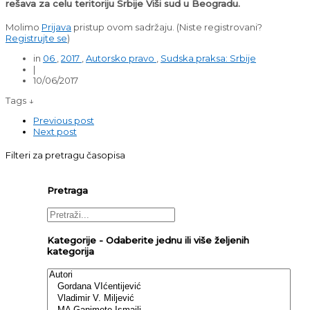
rešava za celu teritoriju Srbije Viši sud u Beogradu.
Molimo
Prijava
pristup ovom sadržaju.
(Niste registrovani?
Registrujte se
)
in
06
,
2017
,
Autorsko pravo
,
Sudska praksa: Srbije
|
10/06/2017
Tags ↓
Previous post
Next post
Filteri za pretragu časopisa
Pretraga
Kategorije - Odaberite jednu ili više željenih
kategorija