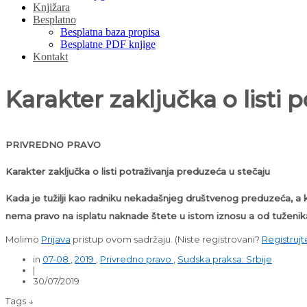
Knjižara
Besplatno
Besplatna baza propisa
Besplatne PDF knjige
Kontakt
Karakter zaključka o listi 
PRIVREDNO PRAVO
Karakter zaključka o listi potraživanja preduzeća u stečaju
Kada je tužilji kao radniku nekadašnjeg društvenog preduzeća, a ko
nema pravo na isplatu naknade štete u istom iznosu a od tuženika
Molimo
Prijava
pristup ovom sadržaju.
(Niste registrovani?
Registrujt
in
07-08
,
2019
,
Privredno pravo
,
Sudska praksa: Srbije
|
30/07/2019
Tags ↓