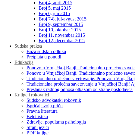
Broj 4, april 2015
Broj 5, maj 2015
Broj 6, jun 2015
Broj 7-8, jul-avgust 2015
Broj 9, septembar 2015
Broj 10, oktobar 2015
Broj 11, novembar 2015
Broj 12, decembar 2015
Sudska praksa
Baza sudskih odluka
Pretplata u ponudi
Edukacija
Ponovo u Vrnjačkoj Banji. Tradicionalno prolećno savet
Ponovo u Vrnjačkoj Banji. Tradicionalno prolećno savet
Tradicionalno prolećno savetovanje. Ponovo u Vrnjačkoj
Tradicionalna prolećna savetovanja u Vrnjačkoj Banji! A
Prestanak radnog odnosa otkazom od strane poslodavca
Knjige i rokovnici
Sudsko-advokatski rokovnik
Ispričaj svoju priču
Pravna literatura
Beletristika
Zdravlje, popularna psihologija
Strani jezici
PDF knjige