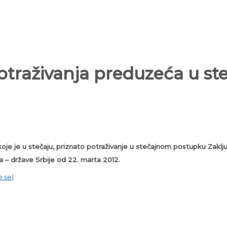
potraživanja preduzeća u st
je je u stečaju, priznato potraživanje u stečajnom postupku Zaključk
 – države Srbije od 22. marta 2012.
e se
)