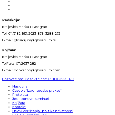
Redakcija:
Kraljevića Marka 1, Beograd
Tel: 011/2182-163, 2623-879, 3288-272
E-mail: glosarijum@glosarijum.rs
Knjižara:
Kraljevića Marka 1, Beograd
Tel/faks: 011/2637-282
E-mail: bookshop@glosarijum.com
Pozovite nas:
Pozovite nas:
+381 11 2623-879
Naslovna
Časopis “Izbor sudske prakse”
Pretplata
Jednodnevni seminari
Knjižara
Kontakt
Uslovi korišćenja i politika privatnosti
Broj 5-6, maj-jun 2025.