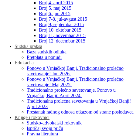
Broj 4, april 2015
Broj 5, maj 2015
Broj 6, jun 2015
Broj 7-8, jul-avgust 2015
Broj 9, septembar 2015
Broj 10, oktobar 2015
Broj 11, novembar 2015
Broj 12, decembar 2015
Sudska praksa
Baza sudskih odluka
Pretplata u ponudi
Edukacija
Ponovo u Vrnjačkoj Banji. Tradicionalno prolećno
savetovanje! Jun 2026.
Ponovo u Vrnjačkoj Banji. Tradicionalno prolećno
savetovanje! Maj 2025.
Tradicionalno prolećno savetovanje. Ponovo u
Vrnjačkoj Banji! April 2024.
Tradicionalna prolećna savetovanja u Vrnjačkoj Banji!
April 2023
Prestanak radnog odnosa otkazom od strane poslodavca
Knjige i rokovnici
Sudsko-advokatski rokovnik
Ispričaj svoju priču
Pravna literatura