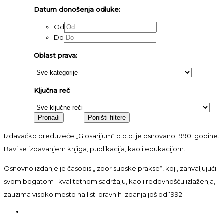
Datum donošenja odluke:
Od
Do
Oblast prava:
Ključna reč
Izdavačko preduzeće „Glosarijum“ d.o.o. je osnovano 1990. godine.
Bavi se izdavanjem knjiga, publikacija, kao i edukacijom.
Osnovno izdanje je časopis „Izbor sudske prakse“, koji, zahvaljujući
svom bogatom i kvalitetnom sadržaju, kao i redovnošću izlaženja,
zauzima visoko mesto na listi pravnih izdanja još od 1992.