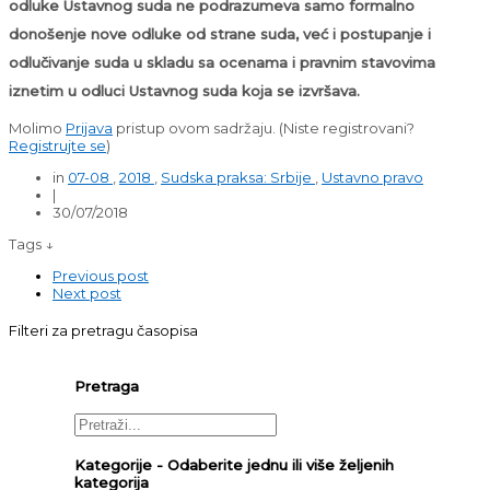
odluke Ustavnog suda ne podrazumeva samo formalno
donošenje nove odluke od strane suda, već i postupanje i
odlučivanje suda u skladu sa ocenama i pravnim stavovima
iznetim u odluci Ustavnog suda koja se izvršava.
Molimo
Prijava
pristup ovom sadržaju.
(Niste registrovani?
Registrujte se
)
in
07-08
,
2018
,
Sudska praksa: Srbije
,
Ustavno pravo
|
30/07/2018
Tags ↓
Previous post
Next post
Filteri za pretragu časopisa
Pretraga
Kategorije - Odaberite jednu ili više željenih
kategorija