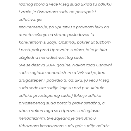
radnog spora a veće Višeg suda ukida tu odluku
i vraća je Osnovnom sudu na postupak i
odlučivanje.
Istovremeno je, po uputstvu o pravnom leku na
doneto rešenje od strane poslodavca (u
konkretnom slučaju Opština), pokrenut tužbom
i postupak pred Upravnim sudom, iako je bila
očigledna nenadležnost tog suda.
Sve se dešava 2014. godine. Nakon toga Osnovni
sud se oglasio nenadležnim a Viši sud je, kao
drugostepeni, potvrdio tu odluku. (U veću Višeg
suda sede iste sudije koje su prvi put ukinule
odluku prvostepenog suda.) Tako je odluka
prvostepenog suda postala pravnosnažna, a
ubrzo nakon toga se i Upravni sud oglasio
nenadležnim. Sve zajedno je trenutno u
Vrhovnom kasacionom sudu gde sudija odlaže