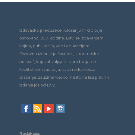
Izdavačko preduzeće „Glosarijum“ d.o.o. je
osnovano 1990. godine. Bavi se izdavanjem
knjiga, publikacija, kao i edukacijom.
Osnovno izdanje je časopis „Izbor sudske
prakse“, koji, zahvaljujući svom bogatom i
kvalitetnom sadržaju, kao i redovnošću
izlaženja, zauzima visoko mesto na listi pravnih
izdanja još od 1992.
Redakcija: