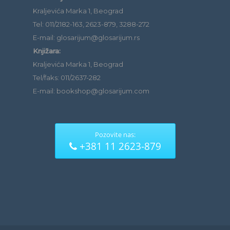
Kraljevića Marka 1, Beograd
Tel: 011/2182-163, 2623-879, 3288-272
E-mail: glosarijum@glosarijum.rs
Knjižara:
Kraljevića Marka 1, Beograd
Tel/faks: 011/2637-282
E-mail: bookshop@glosarijum.com
Pozovite nas:
+381 11 2623-879