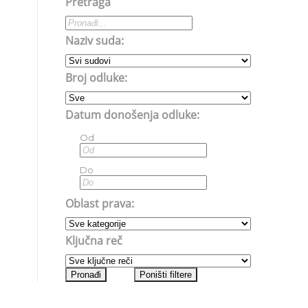
Pretraga
Naziv suda:
Broj odluke:
Datum donošenja odluke:
Od
Do
Oblast prava:
Ključna reč