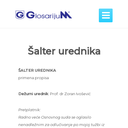

Šalter urednika
ŠALTER UREDNIKA
primena propisa
Dežurni urednik
: Prof. dr Zoran Ivošević
Pretplatnik:
Radno veće Osnovnog suda se oglasilo
nenadležnim za odlučivanje po mojoj tužbi iz