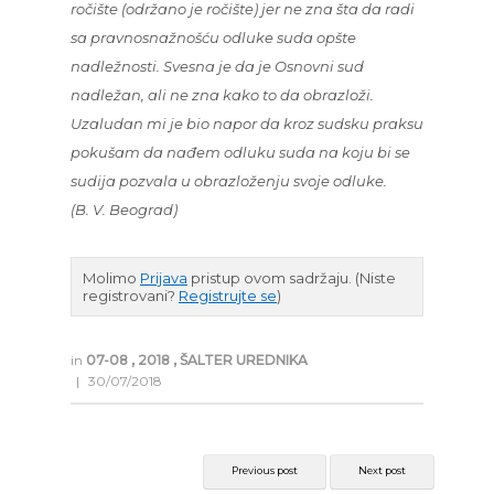
ročište (održano je ročište) jer ne zna šta da radi
sa pravnosnažnošću odluke suda opšte
nadležnosti. Svesna je da je Osnovni sud
nadležan, ali ne zna kako to da obrazloži.
Uzaludan mi je bio napor da kroz sudsku praksu
pokušam da nađem odluku suda na koju bi se
sudija pozvala u obrazloženju svoje odluke.
(B. V. Beograd)
Molimo
Prijava
pristup ovom sadržaju.
(Niste
registrovani?
Registrujte se
)
in
07-08
,
2018
,
ŠALTER UREDNIKA
|
30/07/2018
Previous post
Next post