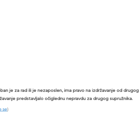
oban je za rad ili je nezaposlen, ima pravo na izdržavanje od dru
ržavanje predstavljalo očiglednu nepravdu za drugog supružnika.
e se
)