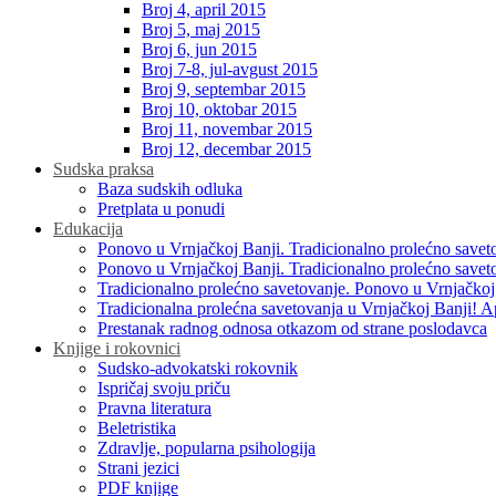
Broj 4, april 2015
Broj 5, maj 2015
Broj 6, jun 2015
Broj 7-8, jul-avgust 2015
Broj 9, septembar 2015
Broj 10, oktobar 2015
Broj 11, novembar 2015
Broj 12, decembar 2015
Sudska praksa
Baza sudskih odluka
Pretplata u ponudi
Edukacija
Ponovo u Vrnjačkoj Banji. Tradicionalno prolećno savet
Ponovo u Vrnjačkoj Banji. Tradicionalno prolećno savet
Tradicionalno prolećno savetovanje. Ponovo u Vrnjačkoj
Tradicionalna prolećna savetovanja u Vrnjačkoj Banji! A
Prestanak radnog odnosa otkazom od strane poslodavca
Knjige i rokovnici
Sudsko-advokatski rokovnik
Ispričaj svoju priču
Pravna literatura
Beletristika
Zdravlje, popularna psihologija
Strani jezici
PDF knjige