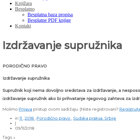
Knjižara
Besplatno
Besplatna baza propisa
Besplatne PDF knjige
Kontakt
Izdržavanje supružnika
PORODIČNO PRAVO
Izdržavanje supružnika
Supružnik koji nema dovoljno sredstava za izdržavanje, a nespos
izdržavanje supružnik ako bi prihvatanje njegovog zahteva za izd
Molimo
Prijava
pristup ovom sadržaju.
(Niste registrovani?
Registrujt
in
11
,
2018
,
Porodično pravo
,
Sudska praksa: Srbije
|
09/11/2018
Tags ↓