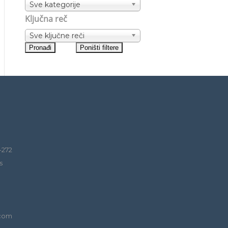
Sve kategorije
Ključna reč
Sve ključne reči
-272
s
.com