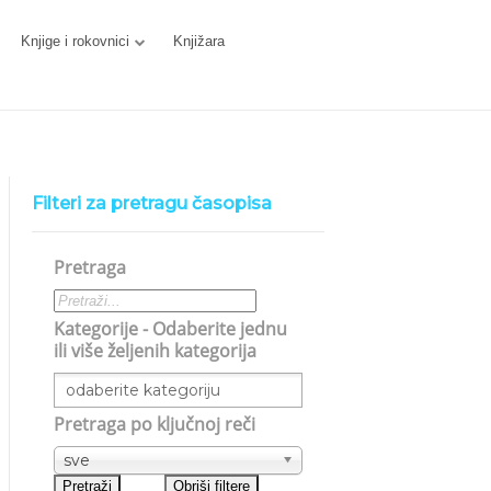
Knjige i rokovnici
Knjižara
Filteri za pretragu časopisa
Pretraga
Kategorije - Odaberite jednu
ili više željenih kategorija
Pretraga po ključnoj reči
sve