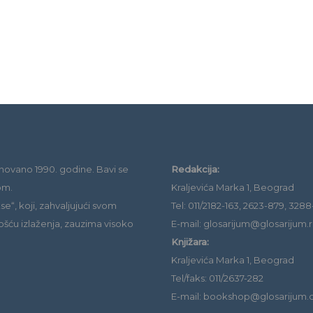
novano 1990. godine. Bavi se
Redakcija:
om.
Kraljevića Marka 1, Beograd
e“, koji, zahvaljujući svom
Tel: 011/2182-163, 2623-879, 3288
ošću izlaženja, zauzima visoko
E-mail: glosarijum@glosarijum.r
Knjižara:
Kraljevića Marka 1, Beograd
Tel/faks: 011/2637-282
E-mail: bookshop@glosarijum