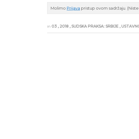
Molimo
Prijava
pristup ovom sadržaju.
(Nist
in
03
,
2018
,
SUDSKA PRAKSA: SRBIJE
,
USTAVN