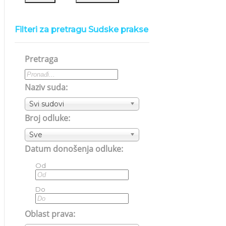
Filteri za pretragu Sudske prakse
Pretraga
Naziv suda:
Svi sudovi
Broj odluke:
Sve
Datum donošenja odluke:
Od
Do
Oblast prava: