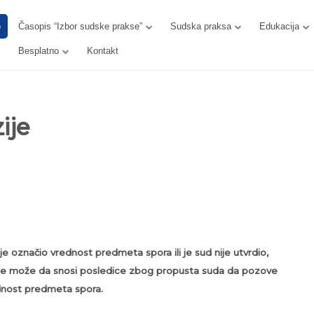
e
Časopis “Izbor sudske prakse”
Sudska praksa
Edukacija
Besplatno
Kontakt
ije
je označio vrednost predmeta spora ili je sud nije utvrdio,
a ne može da snosi posledice zbog propusta suda da pozove
dnost predmeta spora.