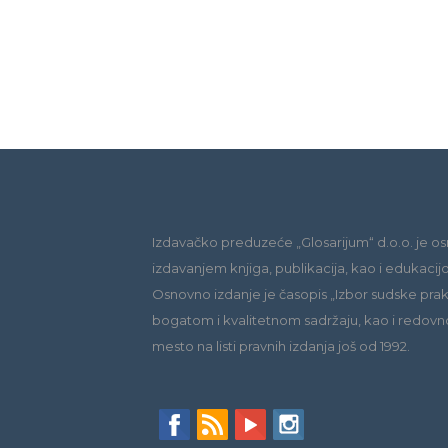
Izdavačko preduzeće „Glosarijum“ d.o.o. je os
izdavanjem knjiga, publikacija, kao i edukacij
Osnovno izdanje je časopis „Izbor sudske praks
bogatom i kvalitetnom sadržaju, kao i redovn
mesto na listi pravnih izdanja još od 1992.