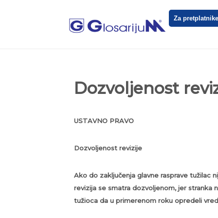
Za pretplatnik
Dozvoljenost reviz
USTAVNO PRAVO
Dozvoljenost revizije
Ako do zaključenja glavne rasprave tužilac ni
revizija se smatra dozvoljenom, jer strank
tužioca da u primerenom roku opredeli vre