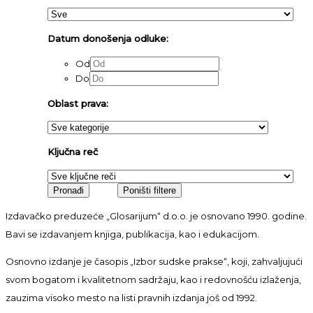
Datum donošenja odluke:
Od
Do
Oblast prava:
Ključna reč
Izdavačko preduzeće „Glosarijum“ d.o.o. je osnovano 1990. godine.
Bavi se izdavanjem knjiga, publikacija, kao i edukacijom.
Osnovno izdanje je časopis „Izbor sudske prakse“, koji, zahvaljujući
svom bogatom i kvalitetnom sadržaju, kao i redovnošću izlaženja,
zauzima visoko mesto na listi pravnih izdanja još od 1992.