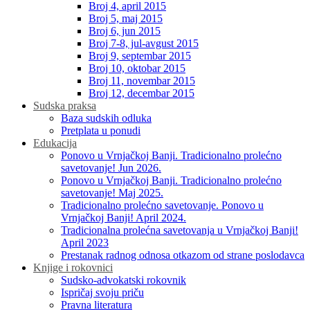
Broj 4, april 2015
Broj 5, maj 2015
Broj 6, jun 2015
Broj 7-8, jul-avgust 2015
Broj 9, septembar 2015
Broj 10, oktobar 2015
Broj 11, novembar 2015
Broj 12, decembar 2015
Sudska praksa
Baza sudskih odluka
Pretplata u ponudi
Edukacija
Ponovo u Vrnjačkoj Banji. Tradicionalno prolećno
savetovanje! Jun 2026.
Ponovo u Vrnjačkoj Banji. Tradicionalno prolećno
savetovanje! Maj 2025.
Tradicionalno prolećno savetovanje. Ponovo u
Vrnjačkoj Banji! April 2024.
Tradicionalna prolećna savetovanja u Vrnjačkoj Banji!
April 2023
Prestanak radnog odnosa otkazom od strane poslodavca
Knjige i rokovnici
Sudsko-advokatski rokovnik
Ispričaj svoju priču
Pravna literatura