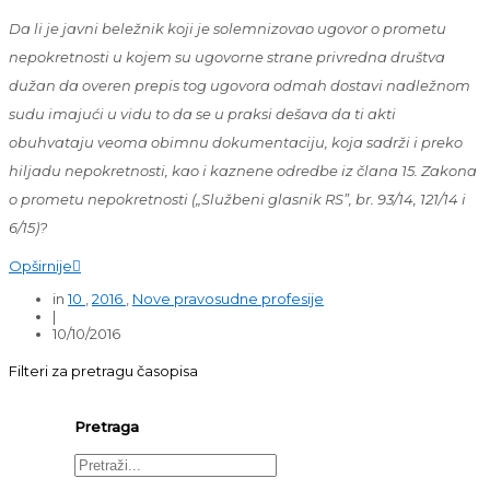
Da li je javni beležnik koji je solemnizovao ugovor o prometu
nepokretnosti u kojem su ugovorne strane privredna društva
dužan da overen prepis tog ugovora odmah dostavi nadležnom
sudu imajući u vidu to da se u praksi dešava da ti akti
obuhvataju veoma obimnu dokumentaciju, koja sadrži i preko
hiljadu nepokretnosti, kao i kaznene odredbe iz člana 15. Zakona
o prometu nepokretnosti („Službeni glasnik RS”, br. 93/14, 121/14 i
6/15)?
Opširnije

in
10
,
2016
,
Nove pravosudne profesije
|
10/10/2016
Filteri za pretragu časopisa
Pretraga