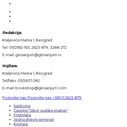
Redakcija:
Kraljevića Marka 1, Beograd
Tel: 011/2182-163, 2623-879, 3288-272
E-mail: glosarijum@glosarijum.rs
Knjižara:
Kraljevića Marka 1, Beograd
Tel/faks: 011/2637-282
E-mail: bookshop@glosarijum.com
Pozovite nas:
Pozovite nas:
+381 11 2623-879
Naslovna
Časopis “Izbor sudske prakse”
Pretplata
Jednodnevni seminari
Knjižara