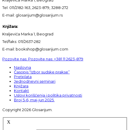
Tel: 011/2182-163, 2623-879, 3288-272
E-mail: glosarijum@glosarijum.rs
Knjižara:
Kraljevića Marka 1, Beograd
Tel/faks: 011/2637-282
E-mail: bookshop@glosarijum.com
Pozovite nas:
Pozovite nas:
+381 11 2623-879
Naslovna
Časopis “Izbor sudske prakse”
Pretplata
Jednodnevni seminari
Knjižara
Kontakt
Uslovi korišćenja i politika privatnosti
Broj 5-6, maj-jun 2025.
Copyright 2026 Glosarijum.
X