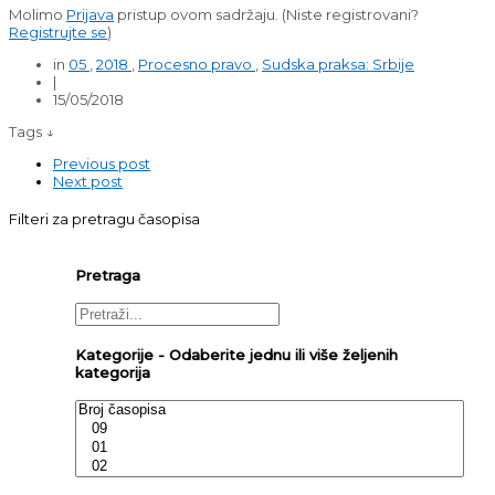
Molimo
Prijava
pristup ovom sadržaju.
(Niste registrovani?
Registrujte se
)
in
05
,
2018
,
Procesno pravo
,
Sudska praksa: Srbije
|
15/05/2018
Tags ↓
Previous post
Next post
Filteri za pretragu časopisa
Pretraga
Kategorije - Odaberite jednu ili više željenih
kategorija