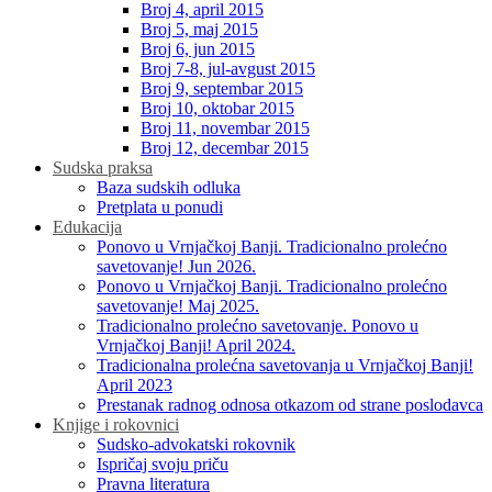
Broj 4, april 2015
Broj 5, maj 2015
Broj 6, jun 2015
Broj 7-8, jul-avgust 2015
Broj 9, septembar 2015
Broj 10, oktobar 2015
Broj 11, novembar 2015
Broj 12, decembar 2015
Sudska praksa
Baza sudskih odluka
Pretplata u ponudi
Edukacija
Ponovo u Vrnjačkoj Banji. Tradicionalno prolećno
savetovanje! Jun 2026.
Ponovo u Vrnjačkoj Banji. Tradicionalno prolećno
savetovanje! Maj 2025.
Tradicionalno prolećno savetovanje. Ponovo u
Vrnjačkoj Banji! April 2024.
Tradicionalna prolećna savetovanja u Vrnjačkoj Banji!
April 2023
Prestanak radnog odnosa otkazom od strane poslodavca
Knjige i rokovnici
Sudsko-advokatski rokovnik
Ispričaj svoju priču
Pravna literatura