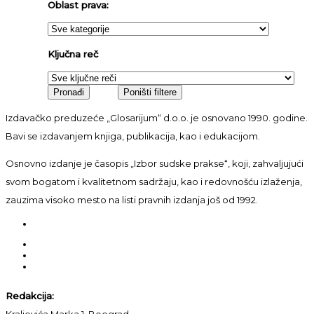
Oblast prava:
Ključna reč
Izdavačko preduzeće „Glosarijum“ d.o.o. je osnovano 1990. godine.
Bavi se izdavanjem knjiga, publikacija, kao i edukacijom.
Osnovno izdanje je časopis „Izbor sudske prakse“, koji, zahvaljujući
svom bogatom i kvalitetnom sadržaju, kao i redovnošću izlaženja,
zauzima visoko mesto na listi pravnih izdanja još od 1992.
Redakcija:
Kraljevića Marka 1, Beograd