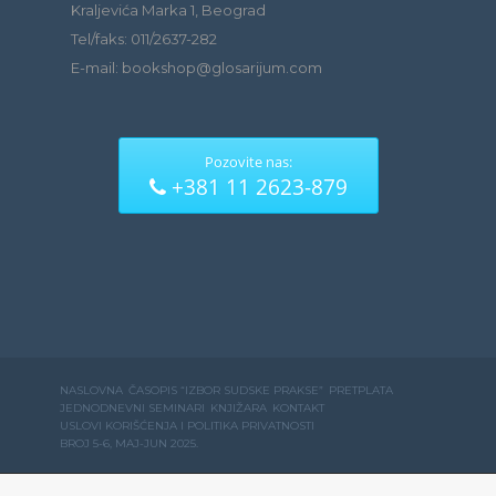
Kraljevića Marka 1, Beograd
Tel/faks: 011/2637-282
E-mail: bookshop@glosarijum.com
Pozovite nas:
+381 11 2623-879
NASLOVNA
ČASOPIS “IZBOR SUDSKE PRAKSE”
PRETPLATA
JEDNODNEVNI SEMINARI
KNJIŽARA
KONTAKT
USLOVI KORIŠĆENJA I POLITIKA PRIVATNOSTI
BROJ 5-6, MAJ-JUN 2025.