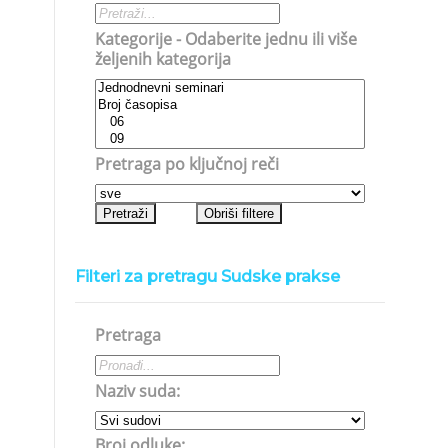
Kategorije - Odaberite jednu ili više
željenih kategorija
Pretraga po ključnoj reči
Filteri za pretragu Sudske prakse
Pretraga
Naziv suda:
Broj odluke: