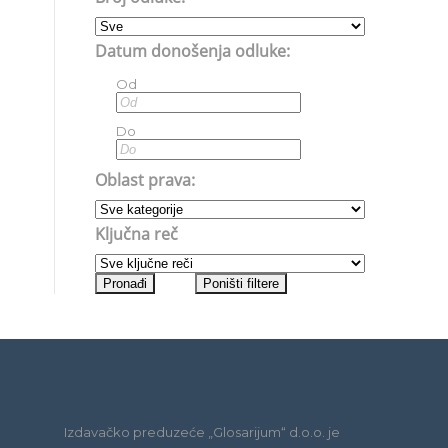
Datum donošenja odluke:
Od
Do
Oblast prava:
Ključna reč
Izdavačko preduzeće „Glosarijum“ d.o.o. je