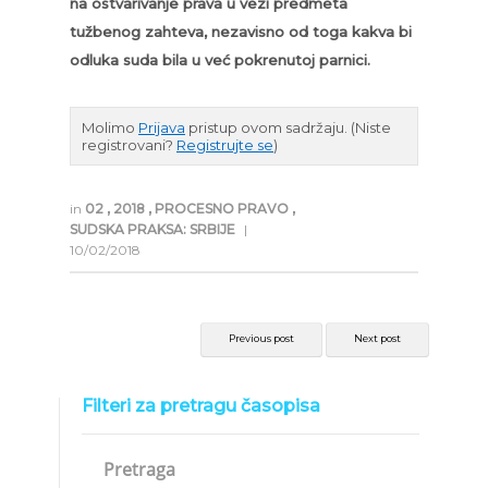
na ostvarivanje prava u vezi predmeta
tužbenog zahteva, nezavisno od toga kakva bi
odluka suda bila u već pokrenutoj parnici.
Molimo
Prijava
pristup ovom sadržaju.
(Niste
registrovani?
Registrujte se
)
in
02
,
2018
,
PROCESNO PRAVO
,
SUDSKA PRAKSA: SRBIJE
|
10/02/2018
Previous post
Next post
Filteri za pretragu časopisa
Pretraga