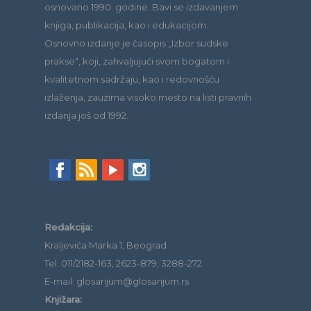
osnovano 1990. godine. Bavi se izdavanjem
knjiga, publikacija, kao i edukacijom.
Osnovno izdanje je časopis „Izbor sudske
prakse“, koji, zahvaljujući svom bogatom i
kvalitetnom sadržaju, kao i redovnošću
izlaženja, zauzima visoko mesto na listi pravnih
izdanja još od 1992.
Redakcija:
Kraljevića Marka 1, Beograd
Tel: 011/2182-163, 2623-879, 3288-272
E-mail: glosarijum@glosarijum.rs
Knjižara: