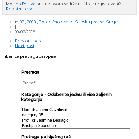
Molimo
Prijava
pristup ovom sadržaju.
(Niste registrovani?
Registrujte se
)
in
02
,
2018
,
Porodično pravo
,
Sudska praksa: Srbije
|
10/02/2018
Previous post
Next post
Filteri za pretragu časopisa
Pretraga
Kategorije - Odaberite jednu ili više željenih
kategorija
Pretraga po ključnoj reči