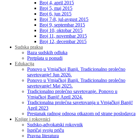
Broj 4, april 2015
Broj 5, maj 2015
Broj 6, jun 2015
Broj 7-8, jul-avgust 2015
Broj 9, septembar 2015
Broj 10, oktobar 2015
Broj 11, novembar 2015
Broj 12, decembar 2015
Sudska praksa
Baza sudskih odluka
Pretplata u ponudi
Edukacija
Ponovo u Vrnjačkoj Banji. Tradicionalno prolećno
savetovanje! Jun 2026.
Ponovo u Vrnjačkoj Banji. Tradicionalno prolećno
savetovanje! Maj 2025.
Tradicionalno prolećno savetovanje. Ponovo u
Vrnjačkoj Banji! April 2024.
Tradicionalna prolećna savetovanja u Vrnjačkoj Banji!
April 2023
Prestanak radnog odnosa otkazom od strane poslodavca
Knjige i rokovnici
Sudsko-advokatski rokovnik
Ispričaj svoju priču
Pravna literatura