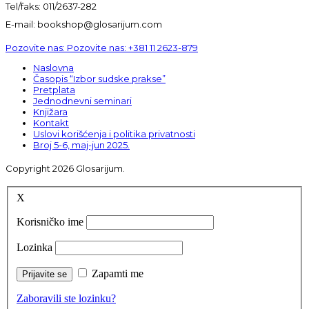
Tel/faks: 011/2637-282
E-mail: bookshop@glosarijum.com
Pozovite nas:
Pozovite nas:
+381 11 2623-879
Naslovna
Časopis “Izbor sudske prakse”
Pretplata
Jednodnevni seminari
Knjižara
Kontakt
Uslovi korišćenja i politika privatnosti
Broj 5-6, maj-jun 2025.
Copyright 2026 Glosarijum.
X
Korisničko ime
Lozinka
Zapamti me
Zaboravili ste lozinku?