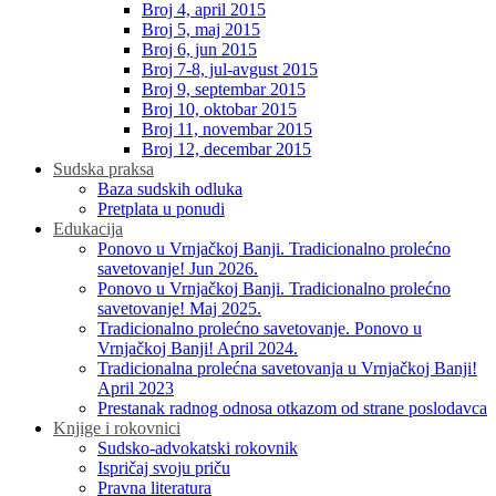
Broj 4, april 2015
Broj 5, maj 2015
Broj 6, jun 2015
Broj 7-8, jul-avgust 2015
Broj 9, septembar 2015
Broj 10, oktobar 2015
Broj 11, novembar 2015
Broj 12, decembar 2015
Sudska praksa
Baza sudskih odluka
Pretplata u ponudi
Edukacija
Ponovo u Vrnjačkoj Banji. Tradicionalno prolećno
savetovanje! Jun 2026.
Ponovo u Vrnjačkoj Banji. Tradicionalno prolećno
savetovanje! Maj 2025.
Tradicionalno prolećno savetovanje. Ponovo u
Vrnjačkoj Banji! April 2024.
Tradicionalna prolećna savetovanja u Vrnjačkoj Banji!
April 2023
Prestanak radnog odnosa otkazom od strane poslodavca
Knjige i rokovnici
Sudsko-advokatski rokovnik
Ispričaj svoju priču
Pravna literatura