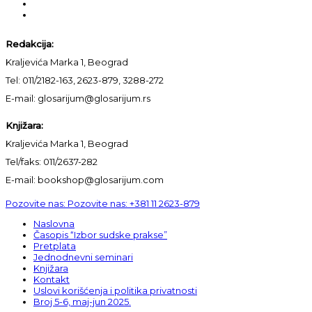
Redakcija:
Kraljevića Marka 1, Beograd
Tel: 011/2182-163, 2623-879, 3288-272
E-mail: glosarijum@glosarijum.rs
Knjižara:
Kraljevića Marka 1, Beograd
Tel/faks: 011/2637-282
E-mail: bookshop@glosarijum.com
Pozovite nas:
Pozovite nas:
+381 11 2623-879
Naslovna
Časopis “Izbor sudske prakse”
Pretplata
Jednodnevni seminari
Knjižara
Kontakt
Uslovi korišćenja i politika privatnosti
Broj 5-6, maj-jun 2025.