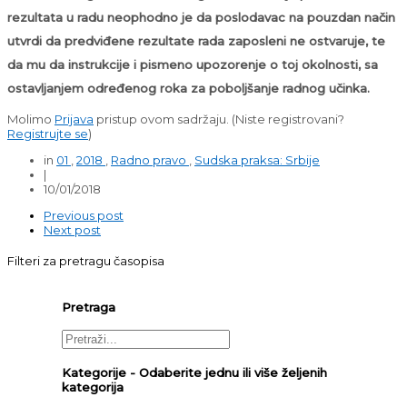
rezultata u radu neophodno je da poslodavac na pouzdan način
utvrdi da predviđene rezultate rada zaposleni ne ostvaruje, te
da mu da instrukcije i pismeno upozorenje o toj okolnosti, sa
ostavljanjem određenog roka za poboljšanje radnog učinka.
Molimo
Prijava
pristup ovom sadržaju.
(Niste registrovani?
Registrujte se
)
in
01
,
2018
,
Radno pravo
,
Sudska praksa: Srbije
|
10/01/2018
Previous post
Next post
Filteri za pretragu časopisa
Pretraga
Kategorije - Odaberite jednu ili više željenih
kategorija