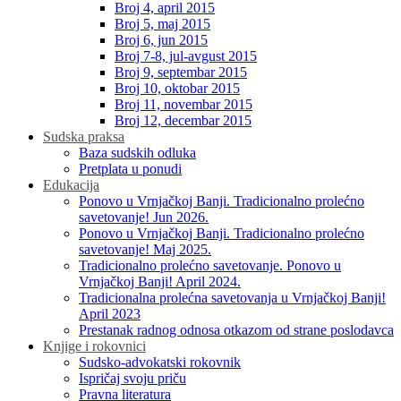
Broj 4, april 2015
Broj 5, maj 2015
Broj 6, jun 2015
Broj 7-8, jul-avgust 2015
Broj 9, septembar 2015
Broj 10, oktobar 2015
Broj 11, novembar 2015
Broj 12, decembar 2015
Sudska praksa
Baza sudskih odluka
Pretplata u ponudi
Edukacija
Ponovo u Vrnjačkoj Banji. Tradicionalno prolećno
savetovanje! Jun 2026.
Ponovo u Vrnjačkoj Banji. Tradicionalno prolećno
savetovanje! Maj 2025.
Tradicionalno prolećno savetovanje. Ponovo u
Vrnjačkoj Banji! April 2024.
Tradicionalna prolećna savetovanja u Vrnjačkoj Banji!
April 2023
Prestanak radnog odnosa otkazom od strane poslodavca
Knjige i rokovnici
Sudsko-advokatski rokovnik
Ispričaj svoju priču
Pravna literatura