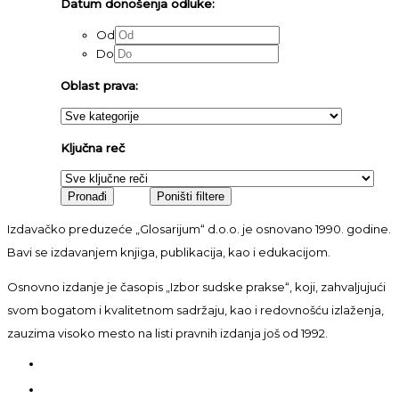
Datum donošenja odluke:
Od
Do
Oblast prava:
Ključna reč
Izdavačko preduzeće „Glosarijum“ d.o.o. je osnovano 1990. godine.
Bavi se izdavanjem knjiga, publikacija, kao i edukacijom.
Osnovno izdanje je časopis „Izbor sudske prakse“, koji, zahvaljujući
svom bogatom i kvalitetnom sadržaju, kao i redovnošću izlaženja,
zauzima visoko mesto na listi pravnih izdanja još od 1992.