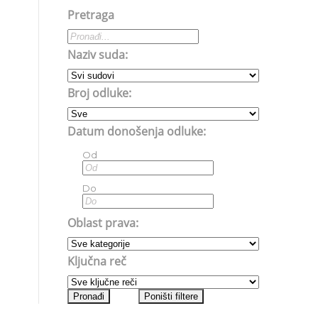
Pretraga
Naziv suda:
Broj odluke:
Datum donošenja odluke:
Od
Do
Oblast prava:
Ključna reč