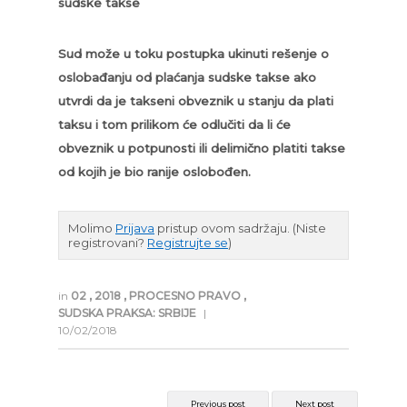
sudske takse
Sud može u toku postupka ukinuti rešenje o
oslobađanju od plaćanja sudske takse ako
utvrdi da je takseni obveznik u stanju da plati
taksu i tom prilikom će odlučiti da li će
obveznik u potpunosti ili delimično platiti takse
od kojih je bio ranije oslobođen.
Molimo
Prijava
pristup ovom sadržaju.
(Niste
registrovani?
Registrujte se
)
in
02
,
2018
,
PROCESNO PRAVO
,
SUDSKA PRAKSA: SRBIJE
|
10/02/2018
Previous post
Next post