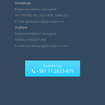
Redakcija:
Kraljevića Marka 1, Beograd
Tel: 011/2182-163, 2623-879, 3288-272
E-mail: glosarijum@glosarijum.rs
Knjižara:
Kraljevića Marka 1, Beograd
Tel/faks: 011/2637-282
E-mail: bookshop@glosarijum.com
Pozovite nas:
+381 11 2623-879