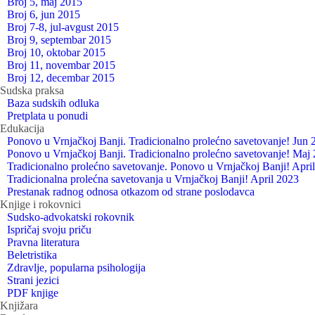
Broj 5, maj 2015
Broj 6, jun 2015
Broj 7-8, jul-avgust 2015
Broj 9, septembar 2015
Broj 10, oktobar 2015
Broj 11, novembar 2015
Broj 12, decembar 2015
Sudska praksa
Baza sudskih odluka
Pretplata u ponudi
Edukacija
Ponovo u Vrnjačkoj Banji. Tradicionalno prolećno savetovanje! Jun 
Ponovo u Vrnjačkoj Banji. Tradicionalno prolećno savetovanje! Maj 
Tradicionalno prolećno savetovanje. Ponovo u Vrnjačkoj Banji! Apri
Tradicionalna prolećna savetovanja u Vrnjačkoj Banji! April 2023
Prestanak radnog odnosa otkazom od strane poslodavca
Knjige i rokovnici
Sudsko-advokatski rokovnik
Ispričaj svoju priču
Pravna literatura
Beletristika
Zdravlje, popularna psihologija
Strani jezici
PDF knjige
Knjižara