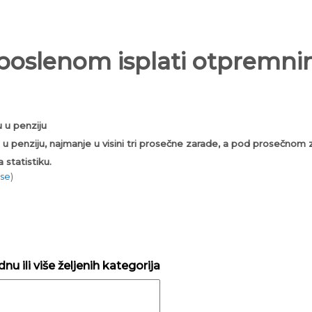
oslenom isplati otpremninu
 u penziju
u penziju, najmanje u visini tri prosečne zarade, a pod prosečnom
statistiku.
 se
)
nu ili više željenih kategorija