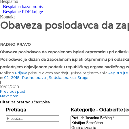
Besplatno
Besplatna baza propisa
Besplatne PDF knjige
Kontakt
Obaveza poslodavca da zap
RADNO PRAVO
Obaveza poslodavca da zaposlenom isplati otpremninu pri odlasku
Poslodavac je dužan da zaposlenom isplati otpremninu pri odlasku 
poslednjem objavljenom podatku republičkog organa nadležnog za 
Molimo
Prijava
pristup ovom sadržaju.
(Niste registrovani?
Registrujte
in
02
,
2018
,
Radno pravo
,
Sudska praksa: Srbije
|
10/02/2018
Previous post
Next post
Filteri za pretragu časopisa
Pretraga
Kategorije - Odaberite jed