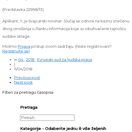
(Predstavka 22998/13)
Aplikant, Y, je švajcarski novinar. Slučaj se odnosi na kaznu izrečenu
zbog iznošenja u članku informacija koje su obuhvaćene tajnošću
sudske istrage.
Molimo
Prijava
pristup ovom sadržaju.
(Niste registrovani?
Registrujte se
)
in
04
,
2018
,
Evropski sud za ljudska prava
|
11/04/2018
Previous post
Next post
Filteri za pretragu časopisa
Pretraga
Kategorije - Odaberite jednu ili više željenih