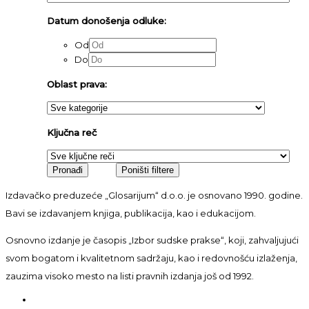
Datum donošenja odluke:
Od
Do
Oblast prava:
Ključna reč
Izdavačko preduzeće „Glosarijum“ d.o.o. je osnovano 1990. godine.
Bavi se izdavanjem knjiga, publikacija, kao i edukacijom.
Osnovno izdanje je časopis „Izbor sudske prakse“, koji, zahvaljujući
svom bogatom i kvalitetnom sadržaju, kao i redovnošću izlaženja,
zauzima visoko mesto na listi pravnih izdanja još od 1992.