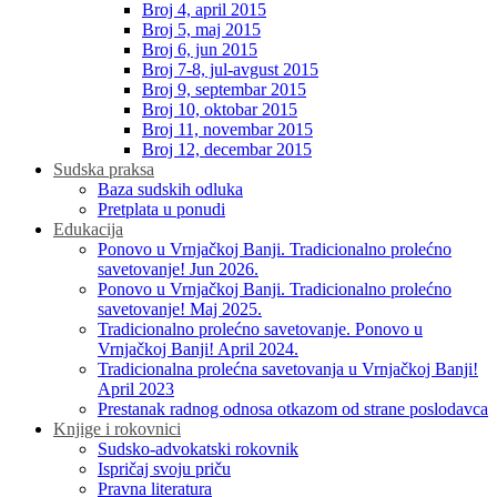
Broj 4, april 2015
Broj 5, maj 2015
Broj 6, jun 2015
Broj 7-8, jul-avgust 2015
Broj 9, septembar 2015
Broj 10, oktobar 2015
Broj 11, novembar 2015
Broj 12, decembar 2015
Sudska praksa
Baza sudskih odluka
Pretplata u ponudi
Edukacija
Ponovo u Vrnjačkoj Banji. Tradicionalno prolećno
savetovanje! Jun 2026.
Ponovo u Vrnjačkoj Banji. Tradicionalno prolećno
savetovanje! Maj 2025.
Tradicionalno prolećno savetovanje. Ponovo u
Vrnjačkoj Banji! April 2024.
Tradicionalna prolećna savetovanja u Vrnjačkoj Banji!
April 2023
Prestanak radnog odnosa otkazom od strane poslodavca
Knjige i rokovnici
Sudsko-advokatski rokovnik
Ispričaj svoju priču
Pravna literatura