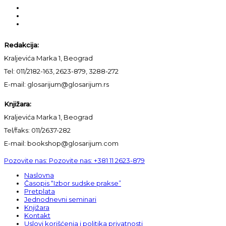
Redakcija:
Kraljevića Marka 1, Beograd
Tel: 011/2182-163, 2623-879, 3288-272
E-mail: glosarijum@glosarijum.rs
Knjižara:
Kraljevića Marka 1, Beograd
Tel/faks: 011/2637-282
E-mail: bookshop@glosarijum.com
Pozovite nas:
Pozovite nas:
+381 11 2623-879
Naslovna
Časopis “Izbor sudske prakse”
Pretplata
Jednodnevni seminari
Knjižara
Kontakt
Uslovi korišćenja i politika privatnosti