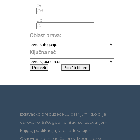
Od
Do
Oblast prava:
Ključna reč
Izdavačko preduzeće „Glosarijum“ d.o.o. je
osnovano 1990. godine. Bavi se izdavanjem
knjiga, publikacija, kao i edukacijom.
Osnovno izdanje je časopis „Izbor sudske