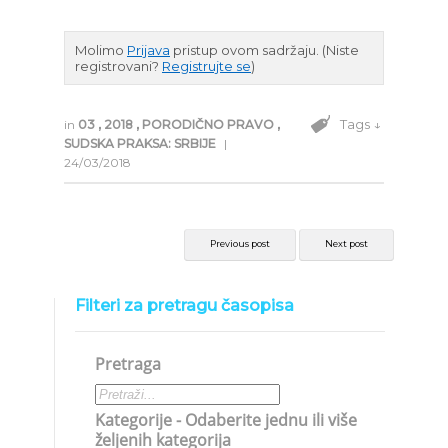
Molimo
Prijava
pristup ovom sadržaju.
(Niste
registrovani?
Registrujte se
)
Tags ↓
in
03
,
2018
,
PORODIČNO PRAVO
,
SUDSKA PRAKSA: SRBIJE
|
24/03/2018
Previous post
Next post
Filteri za pretragu časopisa
Pretraga
Kategorije - Odaberite jednu ili više
željenih kategorija