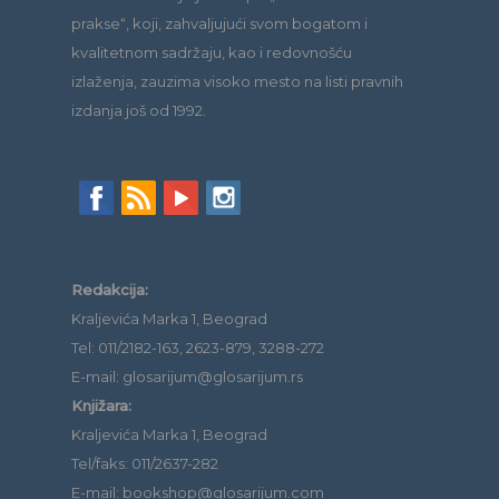
prakse“, koji, zahvaljujući svom bogatom i
kvalitetnom sadržaju, kao i redovnošću
izlaženja, zauzima visoko mesto na listi pravnih
izdanja još od 1992.
Redakcija:
Kraljevića Marka 1, Beograd
Tel: 011/2182-163, 2623-879, 3288-272
E-mail: glosarijum@glosarijum.rs
Knjižara:
Kraljevića Marka 1, Beograd
Tel/faks: 011/2637-282
E-mail: bookshop@glosarijum.com