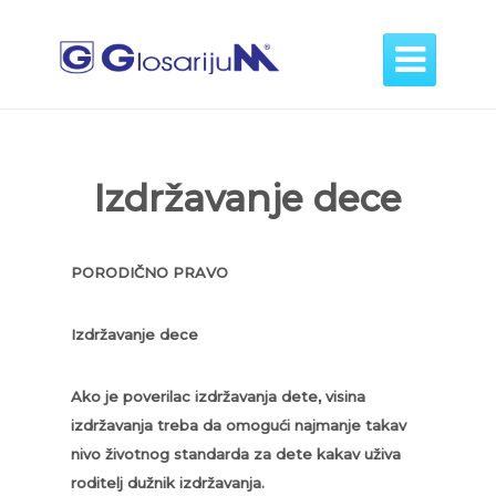

Izdržavanje dece
PORODIČNO PRAVO
Izdržavanje dece
Ako je poverilac izdržavanja dete, visina
izdržavanja treba da omogući najmanje takav
nivo životnog standarda za dete kakav uživa
roditelj dužnik izdržavanja.