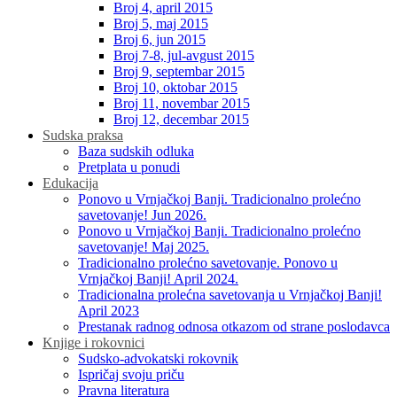
Broj 4, april 2015
Broj 5, maj 2015
Broj 6, jun 2015
Broj 7-8, jul-avgust 2015
Broj 9, septembar 2015
Broj 10, oktobar 2015
Broj 11, novembar 2015
Broj 12, decembar 2015
Sudska praksa
Baza sudskih odluka
Pretplata u ponudi
Edukacija
Ponovo u Vrnjačkoj Banji. Tradicionalno prolećno
savetovanje! Jun 2026.
Ponovo u Vrnjačkoj Banji. Tradicionalno prolećno
savetovanje! Maj 2025.
Tradicionalno prolećno savetovanje. Ponovo u
Vrnjačkoj Banji! April 2024.
Tradicionalna prolećna savetovanja u Vrnjačkoj Banji!
April 2023
Prestanak radnog odnosa otkazom od strane poslodavca
Knjige i rokovnici
Sudsko-advokatski rokovnik
Ispričaj svoju priču
Pravna literatura