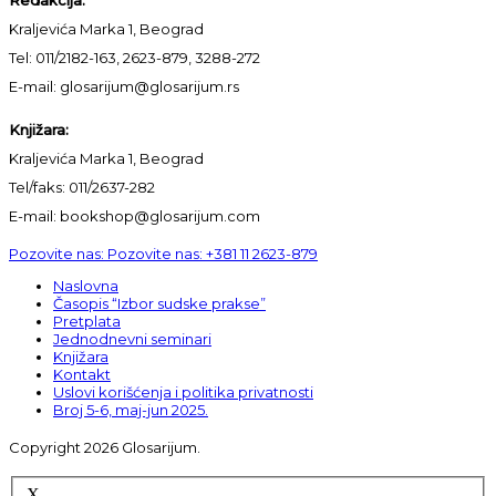
Kraljevića Marka 1, Beograd
Tel: 011/2182-163, 2623-879, 3288-272
E-mail: glosarijum@glosarijum.rs
Knjižara:
Kraljevića Marka 1, Beograd
Tel/faks: 011/2637-282
E-mail: bookshop@glosarijum.com
Pozovite nas:
Pozovite nas:
+381 11 2623-879
Naslovna
Časopis “Izbor sudske prakse”
Pretplata
Jednodnevni seminari
Knjižara
Kontakt
Uslovi korišćenja i politika privatnosti
Broj 5-6, maj-jun 2025.
Copyright 2026 Glosarijum.
X