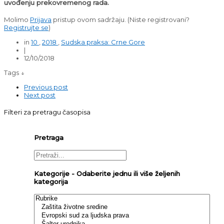
uvođenju prekovremenog rada.
Molimo
Prijava
pristup ovom sadržaju.
(Niste registrovani?
Registrujte se
)
in
10
,
2018
,
Sudska praksa: Crne Gore
|
12/10/2018
Tags ↓
Previous post
Next post
Filteri za pretragu časopisa
Pretraga
Kategorije - Odaberite jednu ili više željenih
kategorija