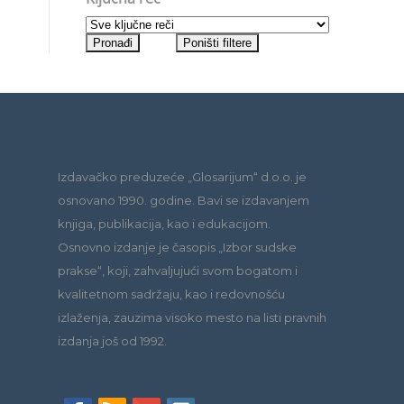
Izdavačko preduzeće „Glosarijum“ d.o.o. je
osnovano 1990. godine. Bavi se izdavanjem
knjiga, publikacija, kao i edukacijom.
Osnovno izdanje je časopis „Izbor sudske
prakse“, koji, zahvaljujući svom bogatom i
kvalitetnom sadržaju, kao i redovnošću
izlaženja, zauzima visoko mesto na listi pravnih
izdanja još od 1992.