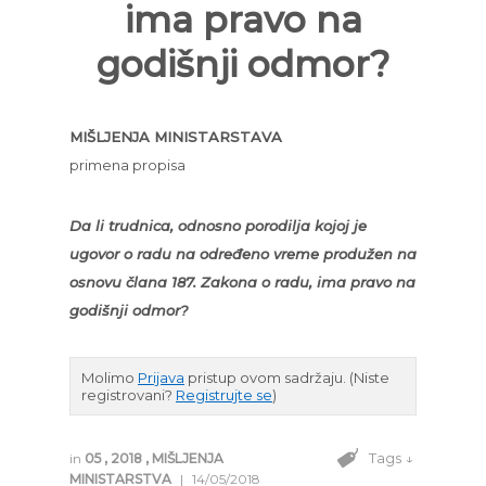
ima pravo na
godišnji odmor?
MIŠLJENJA MINISTARSTAVA
primena propisa
Da li trudnica, odnosno porodilja kojoj je
ugovor o radu na određeno vreme produžen na
osnovu člana 187. Zakona o radu, ima pravo na
godišnji odmor?
Molimo
Prijava
pristup ovom sadržaju.
(Niste
registrovani?
Registrujte se
)
Tags ↓
in
05
,
2018
,
MIŠLJENJA
MINISTARSTVA
|
14/05/2018